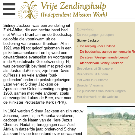
Sidney Jackson was een zendeling uit
Opwekking
Zuid-Afrika, die een hechte band had
met William Branham en de Boodschap
De voorganger geroepen
geloofde die voortkwam uit de
Sidney Jackson
bediening van broeder Branham. Al in
De roeping voor Holland
1921 was hij tot geloof gekomen in een
De boodschap aan de gemeente in R
pinkstersamenkomst en hij werd een
gewaardeerde evangelist en voorganger
De steen “Geelgemaande Leeuw”
in de Apostolische Geloofszending. Hij
Afscheid van Sidney Jackson
was persoonlijk bevriend met predikers
Bezoekers uit Singapore
als Justus duPlessis, zijn broer David
Bezoekers uit Ghana
duPlessis en vele andere “oud-
gedienden” onder de pinkstergelovigen.
Het werk in Suriname
Later verliet Sidney Jackson de
Broeder Vriesema
Apostolische Geloofszending en ging in
De publicaties van Morris Ungren
1958, samen met vele anderen, zoals
Het drukwerk en de website
de evangelist Lukas de Beer, over naar
de Pinkster Protestante Kerk (PPK).
In 1964 werden Sidney Jackson en zijn vrouw
Johanna, terwijl zij in Amerika verbleven,
gedoopt in de Naam van de Here Jezus
Christus. Nadat zij teruggingen naar Zuid-
Afrika in datzelfde jaar, ondervond Sidney
Jackson hevige tegenstand over de waarheid