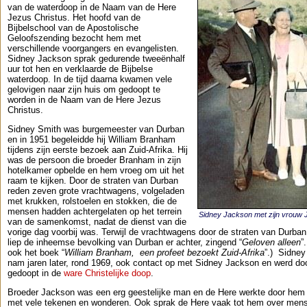
van de waterdoop in de Naam van de Here
Jezus Christus. Het hoofd van de
Bijbelschool van de Apostolische
Geloofszending bezocht hem met
verschillende voorgangers en evangelisten.
Sidney Jackson sprak gedurende tweeënhalf
uur tot hen en verklaarde de Bijbelse
waterdoop. In de tijd daarna kwamen vele
gelovigen naar zijn huis om gedoopt te
worden in de Naam van de Here Jezus
Christus.
Sidney Smith was burgemeester van Durban
en in 1951 begeleidde hij William Branham
tijdens zijn eerste bezoek aan Zuid-Afrika. Hij
was de persoon die broeder Branham in zijn
hotelkamer opbelde en hem vroeg om uit het
raam te kijken. Door de straten van Durban
reden zeven grote vrachtwagens, volgeladen
met krukken, rolstoelen en stokken, die de
mensen hadden achtergelaten op het terrein
Sidney Jackson met zijn vrouw
van de samenkomst, nadat de dienst van die
vorige dag voorbij was. Terwijl de vrachtwagens door de straten van Durban
liep de inheemse bevolking van Durban er achter, zingend “
Geloven alleen
”
ook het boek “
William Branham, een profeet bezoekt Zuid-Afrika
”.) Sidney
nam jaren later, rond 1969, ook contact op met Sidney Jackson en werd d
gedoopt in de
ware Christelijke doop
.
Broeder Jackson was een erg geestelijke man en de Here werkte door hem
met vele tekenen en wonderen. Ook sprak de Here vaak tot hem over men