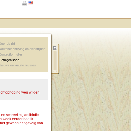
Door de tijd
Routebeschrijving en diensttijden
Contactformulier
Getuigenissen
Nieuws en laatste revisies
vochtophoping weg wilden
en schreef mij antibiotica
n week eerder had ik
t het gewoon het gevolg van