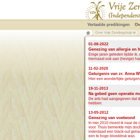
Vertaalde predikingen
Ov
Over Vrije Zendingshulp
01-08-2022
Genezing van allergie en
Enige jaren geleden lijdde ik,
hiernaast ook aan (hevige) h
11-02-2020
Getuigenis van zr. Anna W
Hier een wonderlijke getuigen
19-11-2013
Na gebed geen operatie m
De arts had aangegeven dat de
hebben.
13-05-2012
Genezing van voetwond
In mei 2010 moest ik naar de d
voor. Thuis bemerkte mijn do
inderdaad een black-out gehad
een te hoge bloeddruk was.