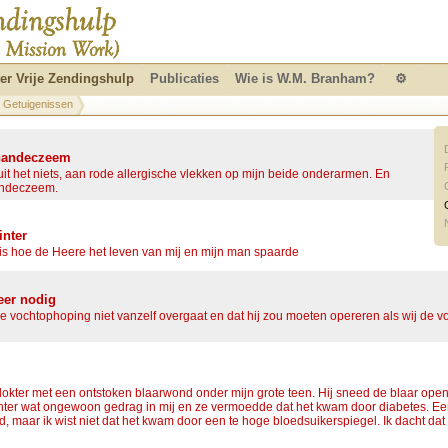
er Vrije Zendingshulp
Publicaties
Wie is W.M. Branham?
⚙
Getuigenissen
 handeczeem
 uit het niets, aan rode allergische vlekken op mijn beide onderarmen. En
andeczeem.
inter
is hoe de Heere het leven van mij en mijn man spaarde
eer nodig
 vochtophoping niet vanzelf overgaat en dat hij zou moeten opereren als wij de 
okter met een ontstoken blaarwond onder mijn grote teen. Hij sneed de blaar open 
chter wat ongewoon gedrag in mij en ze vermoedde dat het kwam door diabetes. Ee
, maar ik wist niet dat het kwam door een te hoge bloedsuikerspiegel. Ik dacht da