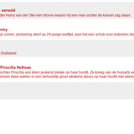
 vervuld
er Harry van der Stel een droom waarin hij een man achter de kansel zag staan.
emmy
n zonen, plotseling stierf op 29-jarige leeftijd, was het een schok voor iedereen d
 Duitsland
Priscilla Hofman
hter Priscilla een klein jeukend plekje op haar hoofd. Ze kreeg van de huisart
innen twee weken in een behoorlijk groot stinkend abces op haar hoofd met allemaa