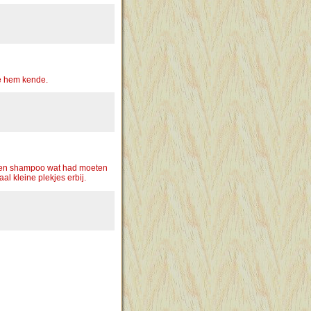
ie hem kende.
s een shampoo wat had moeten
l kleine plekjes erbij.