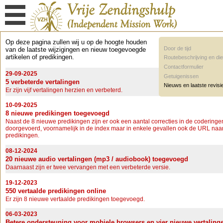
Op deze pagina zullen wij u op de hoogte houden
Door de tijd
van de laatste wijzigingen en nieuw toegevoegde
artikelen of predikingen.
Routebeschrijving en die
Contactformulier
29-09-2025
Getuigenissen
5 verbeterde vertalingen
Nieuws en laatste revisi
Er zijn vijf vertalingen herzien en verbeterd.
10-09-2025
8 nieuwe predikingen toegevoegd
Naast de 8 nieuwe predikingen zijn er ook een aantal correcties in de coderinge
doorgevoerd, voornamelijk in de index maar in enkele gevallen ook de URL naa
predikingen.
08-12-2024
20 nieuwe audio vertalingen (mp3 / audiobook) toegevoegd
Daarnaast zijn er twee vervangen met een verbeterde versie.
19-12-2023
550 vertaalde predikingen online
Er zijn 8 nieuwe vertaalde predikingen toegevoegd.
06-03-2023
Betere ondersteuning voor mobiele browsers en vier nieuwe vertaling