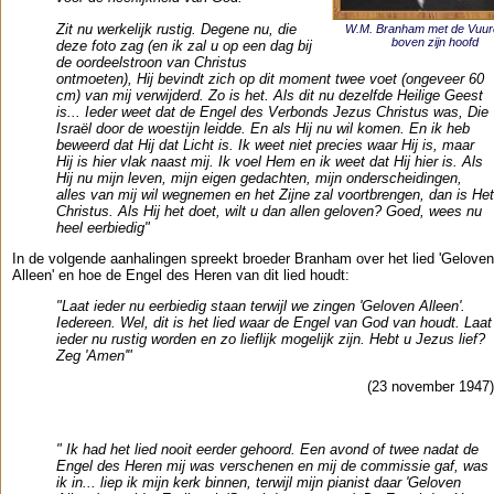
Zit nu werkelijk rustig. Degene nu, die
W.M. Branham met de Vuur
boven zijn hoofd
deze foto zag (en ik zal u op een dag bij
de oordeelstroon van Christus
ontmoeten), Hij bevindt zich op dit moment twee voet (ongeveer 60
cm) van mij verwijderd. Zo is het. Als dit nu dezelfde Heilige Geest
is... Ieder weet dat de Engel des Verbonds Jezus Christus was, Die
Israël door de woestijn leidde. En als Hij nu wil komen. En ik heb
beweerd dat Hij dat Licht is. Ik weet niet precies waar Hij is, maar
Hij is hier vlak naast mij. Ik voel Hem en ik weet dat Hij hier is. Als
Hij nu mijn leven, mijn eigen gedachten, mijn onderscheidingen,
alles van mij wil wegnemen en het Zijne zal voortbrengen, dan is Het
Christus. Als Hij het doet, wilt u dan allen geloven? Goed, wees nu
heel eerbiedig"
In de volgende aanhalingen spreekt broeder Branham over het lied 'Geloven
Alleen' en hoe de Engel des Heren van dit lied houdt:
"Laat ieder nu eerbiedig staan terwijl we zingen 'Geloven Alleen'.
Iedereen. Wel, dit is het lied waar de Engel van God van houdt. Laat
ieder nu rustig worden en zo lieflijk mogelijk zijn. Hebt u Jezus lief?
Zeg 'Amen'"
(23 november 1947)
" Ik had het lied nooit eerder gehoord. Een avond of twee nadat de
Engel des Heren mij was verschenen en mij de commissie gaf, was
ik in... liep ik mijn kerk binnen, terwijl mijn pianist daar 'Geloven