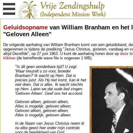
Geluidsopname
van William Branham en het l
"Geloven Alleen"
De volgende aanhaling van William Branham komt van een geluidsband, di
opgenomen is tijdens de prediking "Jezus Christus, gisteren, vandaag en v
altijd Dezelfde", op 27 juni 1963. U kunt de aanhaling horen door op
deze li
klikken
(de betreffende wave file is ongeveer 1 MB).
"Is dit geen wonderbare tijd? U zegt:
'Waar treuzelt u zo voor, broeder
Branham?' Ik wacht op Hem. Dat is
precies juist. Als Hij niet komt, kan ik het
niet doen. Dat is alles. Ik wacht slechts
op Hem. Laten we dat oude lied zingen:
'Geloven Alleen'. Geef ons het accoord.
Geloven alleen, geloven alleen,
Alles is mogelijk, geloven alleen;
Geloven alleen, geloven alleen,
Alles is mogelijk, geloven alleen.
In de Naam van Jezus Christus neem ik
nu elke geest hier onder mijn controle
voor de heerlijkheid van God.