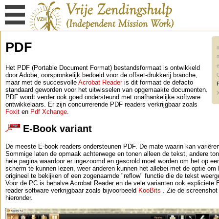
PDF
Het PDF (Portable Document Format) bestandsformaat is ontwikkeld
door Adobe, oorspronkelijk bedoeld voor de offset-drukkerij branche,
maar met de succesvolle
Acrobat Reader
is dit formaat de defacto
standaard geworden voor het uitwisselen van opgemaakte documenten.
PDF wordt verder ook goed ondersteund met onafhankelijke software
ontwikkelaars. Er zijn concurrerende PDF readers verkrijgbaar zoals
Foxit
en
Pdf Xchange
.
E-Book variant
De meeste E-book readers ondersteunen PDF. De mate waarin kan variëren
Sommige laten de opmaak achterwege en tonen alleen de tekst, andere to
hele pagina waardoor er ingezoomd en gescrold moet worden om het op een
scherm te kunnen lezen, weer anderen kunnen het allebei met de optie om 
origineel te bekijken of een zogenaamde "reflow" functie die de tekst weerge
Voor de PC is behalve Acrobat Reader en de vele varianten ook expliciete 
reader software verkrijgbaar zoals bijvoorbeeld
KooBits
. Zie de screenshot
hieronder.