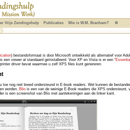
er Vrije Zendingshulp
Publicaties
Wie is W.M. Branham?
⚙
ication
) bestandsformaat is door Microsoft ontwikkeld als alternatief voor Ado
 een viewer al standaard geïnstalleerd. Voor XP en Vista is er een “
Essenti
rinter driver bevat waarmee u zelf XPS files kunt genereren.
nt
u toe nog niet breed ondersteund in E-book readers. Wel kunnen de bestanden
zen worden.
Blio
is een van de weinige E-Book readers die XPS ondersteunt, v
der is een screenshot van Blio met aantekeningen aan de linker kant.