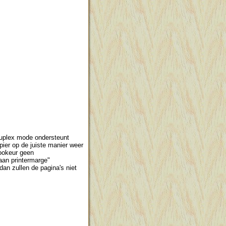
 duplex mode ondersteunt
pier op de juiste manier weer
vookeur geen
aan printermarge"
 dan zullen de pagina's niet