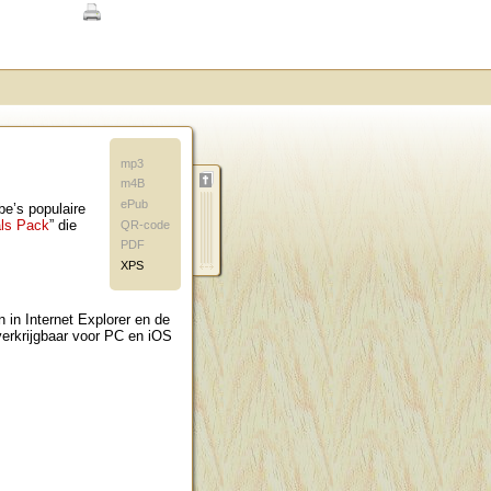
mp3
m4B
ePub
be’s populaire
als Pack
” die
QR-code
PDF
XPS
 in Internet Explorer en de
erkrijgbaar voor PC en iOS