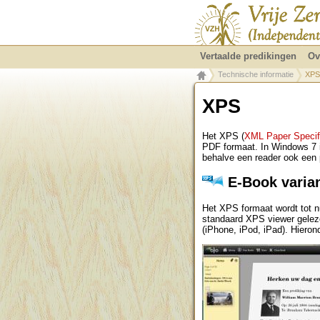
Vertaalde predikingen
Ov
Technische informatie
XPS
XPS
Het XPS (
XML Paper Specif
PDF formaat. In Windows 7 is
behalve een reader ook een p
E-Book varia
Het XPS formaat wordt tot n
standaard XPS viewer gele
(iPhone, iPod, iPad). Hieron