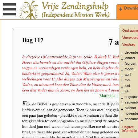
Downl
Opdraging
Dag 117
7 april
Voorwoor
Vandaag
decembe
In diezelve tijd antwoordde Jezus en zeide:
Ik dank U, Vader!
januari
Heere des hemels en der aarde! dat Gij deze dingen voor de
februari
wijzen en verstandigen verborgen hebt, en hebt dezelve den
maart
kinderkens geopenbaard. Ja, Vader! Want alzo is geweest het
april
welbehagen voor U. Alle dingen zijn Mij overgegeven van Mijn
mei
Vader; en niemand kent den Zoon dan de Vader, noch iemand
juni
kent den Vader dan de Zoon, en dien het de Zoon wil openbaren.
juli
Matthéüs 11:25-27
augustu
K
septemb
ijk, de Bijbel is geschreven in woorden, maar de Bijbel is een
oktober
liefdesverhaal aan de gemeente. Toen ik hier niet lang geleden -
novembe
een paar jaar geleden - predikte over Abraham en Sara die weer
decembe
terugkeerden tot een jongeman en meisje terwijl ze ongeveer
honderd jaar oud waren, lachte een prediker me uit en stuurde een
Uitgave
informatie
brief, en diezelfde prediker schreef er niet lang geleden een boek
over en verspreidde dat over het land. God liet Abraham en Sara