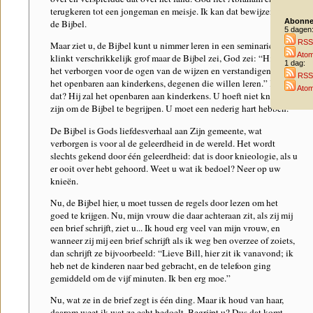
terugkeren tot een jongeman en meisje. Ik kan dat bewijzen met
Abonne
de Bijbel.
5 dagen
RSS
Maar ziet u, de Bijbel kunt u nimmer leren in een seminarie. Dat
Ato
klinkt verschrikkelijk grof maar de Bijbel zei, God zei: “Hij heeft
1 dag:
het verborgen voor de ogen van de wijzen en verstandigen en zal
RSS
het openbaren aan kinderkens, degenen die willen leren.” Klopt
Ato
dat? Hij zal het openbaren aan kinderkens. U hoeft niet knap te
zijn om de Bijbel te begrijpen. U moet een nederig hart hebben.
De Bijbel is Gods liefdesverhaal aan Zijn gemeente, wat
verborgen is voor al de geleerdheid in de wereld. Het wordt
slechts gekend door één geleerdheid: dat is door knieologie, als u
er ooit over hebt gehoord. Weet u wat ik bedoel? Neer op uw
knieën.
Nu, de Bijbel hier, u moet tussen de regels door lezen om het
goed te krijgen. Nu, mijn vrouw die daar achteraan zit, als zij mij
een brief schrijft, ziet u... Ik houd erg veel van mijn vrouw, en
wanneer zij mij een brief schrijft als ik weg ben overzee of zoiets,
dan schrijft ze bijvoorbeeld: “Lieve Bill, hier zit ik vanavond; ik
heb net de kinderen naar bed gebracht, en de telefoon ging
gemiddeld om de vijf minuten. Ik ben erg moe.”
Nu, wat ze in de brief zegt is één ding. Maar ik houd van haar,
daarom weet ik wat ze echt bedoelt. Begrijpt u? Dus dat komt