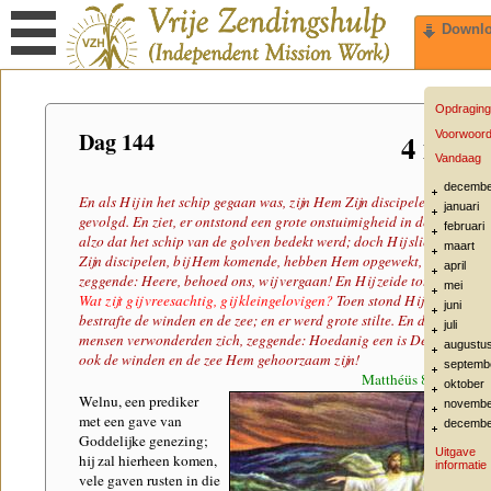
Downl
Opdraging
Dag 144
4 mei
Voorwoor
Vandaag
decembe
En als Hij in het schip gegaan was, zijn Hem Zijn discipelen
januari
gevolgd. En ziet, er ontstond een grote onstuimigheid in de zee,
februari
alzo dat het schip van de golven bedekt werd; doch Hij sliep. En
maart
Zijn discipelen, bij Hem komende, hebben Hem opgewekt,
april
zeggende: Heere, behoed ons, wij vergaan! En Hij zeide tot hen:
mei
Wat zijt gij vreesachtig, gij kleingelovigen?
Toen stond Hij op, en
juni
bestrafte de winden en de zee; en er werd grote stilte. En de
juli
mensen verwonderden zich, zeggende: Hoedanig een is Deze, dat
augustu
ook de winden en de zee Hem gehoorzaam zijn!
septemb
Matthéüs 8:23-27
oktober
Welnu, een prediker
novembe
met een gave van
decembe
Goddelijke genezing;
Uitgave
hij zal hierheen komen,
informatie
vele gaven rusten in die