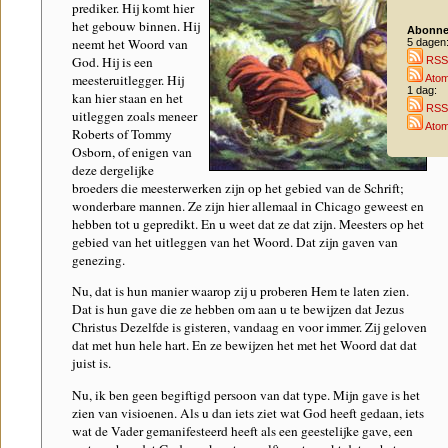
prediker. Hij komt hier
het gebouw binnen. Hij
Abonne
neemt het Woord van
5 dagen
God. Hij is een
RSS
meesteruitlegger. Hij
Ato
1 dag:
kan hier staan en het
RSS
uitleggen zoals meneer
Ato
Roberts of Tommy
Osborn, of enigen van
deze dergelijke
broeders die meesterwerken zijn op het gebied van de Schrift;
wonderbare mannen. Ze zijn hier allemaal in Chicago geweest en
hebben tot u gepredikt. En u weet dat ze dat zijn. Meesters op het
gebied van het uitleggen van het Woord. Dat zijn gaven van
genezing.
Nu, dat is hun manier waarop zij u proberen Hem te laten zien.
Dat is hun gave die ze hebben om aan u te bewijzen dat Jezus
Christus Dezelfde is gisteren, vandaag en voor immer. Zij geloven
dat met hun hele hart. En ze bewijzen het met het Woord dat dat
juist is.
Nu, ik ben geen begiftigd persoon van dat type. Mijn gave is het
zien van visioenen. Als u dan iets ziet wat God heeft gedaan, iets
wat de Vader gemanifesteerd heeft als een geestelijke gave, een