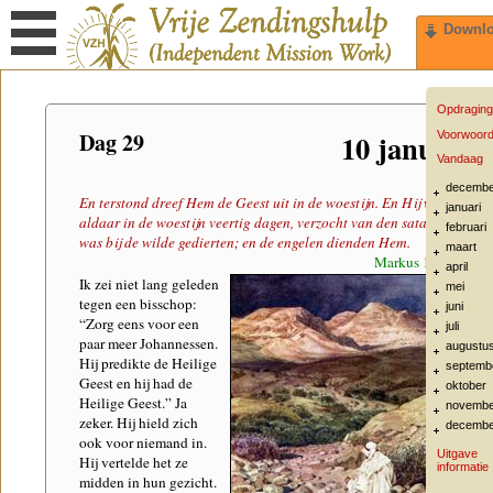
Downl
Opdraging
Dag 29
10 januari
Voorwoor
Vandaag
decembe
En terstond dreef Hem de Geest uit in de woestijn. En Hij was
januari
aldaar in de woestijn veertig dagen, verzocht van den satan; en
februari
was bij de wilde gedierten; en de engelen dienden Hem.
maart
Markus 1:12-13
april
Ik zei niet lang geleden
mei
tegen een bisschop:
juni
“Zorg eens voor een
juli
paar meer Johannessen.
augustu
Hij predikte de Heilige
septemb
Geest en hij had de
oktober
Heilige Geest.” Ja
novembe
zeker. Hij hield zich
decembe
ook voor niemand in.
Uitgave
Hij vertelde het ze
informatie
midden in hun gezicht.