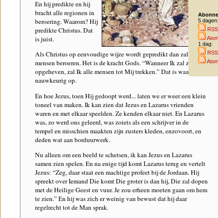
En hij predikte en hij
bracht alle regionen in
Abonne
beroering. Waarom? Hij
5 dagen
predikte Christus. Dat
RSS
is juist.
Ato
1 dag:
RSS
Als Christus op eenvoudige wijze wordt gepredikt dan zal het de
Ato
mensen beroeren. Het is de kracht Gods. “Wanneer Ik zal zijn
opgeheven, zal Ik alle mensen tot Mij trekken.” Dat is waar. Let
nauwkeurig op.
En hoe Jezus, toen Hij gedoopt werd... laten we er weer een klein
toneel van maken. Ik kan zien dat Jezus en Lazarus vrienden
waren en met elkaar speelden. Ze kenden elkaar niet. En Lazarus
was, zo werd ons geleerd, was zoiets als een schrijver in de
tempel en misschien maakten zijn zusters kleden, enzovoort, en
deden wat aan borduurwerk.
Nu alleen om een beeld te schetsen, ik kan Jezus en Lazarus
samen zien spelen. En na enige tijd komt Lazarus terug en vertelt
Jezus: “Zeg, daar staat een machtige profeet bij de Jordaan. Hij
spreekt over Iemand Die komt Die groter is dan hij, Die zal dopen
met de Heilige Geest en vuur. Je zou erheen moeten gaan om hem
te zien.” En hij was zich er weinig van bewust dat hij daar
regelrecht tot de Man sprak.