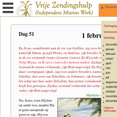
Downl
Opdraging
Dag 51
1 februari
Voorwoor
Vandaag
decembe
En Jezus, wandelende aan de zee van Galiléa, zag twee broeders,
januari
namelijk Simon, gezegd Petrus, en Andréas, zijn broeder, het net
februari
in de zee werpende (want zij waren vissers); En Hij zeide tot hen:
maart
Volgt Mij na, en Ik zal u vissers der mensen maken.
Zij dan,
april
terstond de netten verlatende, zijn Hem nagevolgd. En Hij, van
mei
daar voortgegaan zijnde, zag twee andere broeders, namelijk
juni
Jakobus, den zoon van Zebedéüs, en Johannes, zijn broeder, in
juli
het schip met hun vader Zebedéüs, hun netten vermakende, en
augustu
heeft hen geroepen. Zij dan, terstond verlatende het schip en hun
septemb
vader, zijn Hem nagevolgd.
oktober
Matthéüs 4:18-22
novembe
Nu, Jezus; toen Hij hier
decembe
op aarde was, maakte Hij
Uitgave
er geen aanspraak op
informatie
groot te zijn. Hij was