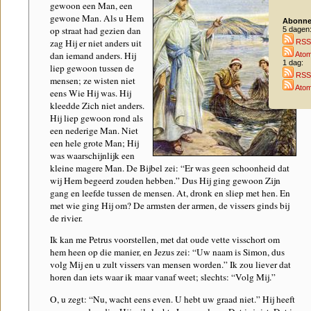
gewoon een Man, een
gewone Man. Als u Hem
Abonne
op straat had gezien dan
5 dagen
zag Hij er niet anders uit
RSS
dan iemand anders. Hij
Ato
1 dag:
liep gewoon tussen de
RSS
mensen; ze wisten niet
Ato
eens Wie Hij was. Hij
kleedde Zich niet anders.
Hij liep gewoon rond als
een nederige Man. Niet
een hele grote Man; Hij
was waarschijnlijk een
kleine magere Man. De Bijbel zei: “Er was geen schoonheid dat
wij Hem begeerd zouden hebben.” Dus Hij ging gewoon Zijn
gang en leefde tussen de mensen. At, dronk en sliep met hen. En
met wie ging Hij om? De armsten der armen, de vissers ginds bij
de rivier.
Ik kan me Petrus voorstellen, met dat oude vette visschort om
hem heen op die manier, en Jezus zei: “Uw naam is Simon, dus
volg Mij en u zult vissers van mensen worden.” Ik zou liever dat
horen dan iets waar ik maar vanaf weet; slechts: “Volg Mij.”
O, u zegt: “Nu, wacht eens even. U hebt uw graad niet.” Hij heeft