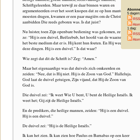
Schriftgeleerden. Maar terwijl ze daar binnen waren en
Abonne
argumenteerden over het soort knopen dat ze op hun mantels
5 dagen
moesten dragen, kwamen er een paar magiërs om de Christus te
RSS
aanbidden Die reeds geboren was. Is dat juist?
Ato
1 dag:
Nu luister, toen Zijn openbare bediening was gekomen, zeiden
RSS
ze: “Hij is een duivel, Beëlzebub, het hoofd van de waarzeggers,
Ato
het beste medium dat er is. Hij kent hun fouten. En Hij weet al
deze dingen. Hij is een duivel.” Is dat waar?
Wie zegt dat dit de Schrift is? Zeg: “Amen.”
Maar het eigenaardige was dat duivels zich omkeerden en
zeiden: “Nee, dat is Hij niet. Hij is de Zoon van God.” Halleluja.
God laat de duivel getuigen, Zijn vijand, dat Hij de Zoon van
God is.
Die duivel zei: “Ik weet Wie U bent, U bent de Heilige Israëls. Ik
weet het; Gij zijt de Heilige Israëls.”
En de predikers, die heilige mannen, zeiden: “Hij is een duivel.
Hij is een duivel.”
De duivel zei: “Hij is de Heilige Israëls.”
Ik kan het zien. Ik kan zien hoe Paulus en Barnabas op een keer