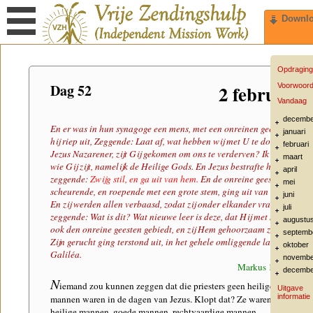
Downl
Opdraging
Dag 52
2 februari
Voorwoor
Vandaag
decembe
En er was in hun synagoge een mens, met een onreinen geest, en
januari
hij riep uit, Zeggende: Laat af, wat hebben wij met U te doen, Gij
februari
Jezus Nazarener, zijt Gij gekomen om ons te verderven? Ik ken U,
maart
wie Gij zijt, namelijk de Heilige Gods. En Jezus bestrafte hem,
april
zeggende:
Zwijg stil, en ga uit van hem.
En de onreine geest, hem
mei
scheurende, en roepende met een grote stem, ging uit van hem.
juni
En zij werden allen verbaasd, zodat zij onder elkander vraagden,
juli
zeggende: Wat is dit? Wat nieuwe leer is deze, dat Hij met macht
augustu
ook den onreine geesten gebiedt, en zij Hem gehoorzaam zijn! En
septemb
Zijn gerucht ging terstond uit, in het gehele omliggende land van
oktober
Galiléa.
novembe
Markus 1:23-28
decembe
N
iemand zou kunnen zeggen dat die priesters geen heilige
Uitgave
informatie
mannen waren in de dagen van Jezus. Klopt dat? Ze waren
heilige mannen, goede mannen, rechtvaardige mannen,