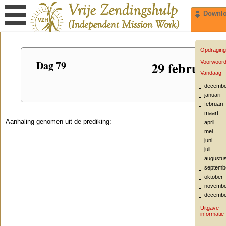
Downl
Opdraging
Dag 79
29 februari
Voorwoor
Vandaag
decembe
januari
februari
maart
Aanhaling genomen uit de prediking:
april
mei
juni
juli
augustu
septemb
oktober
novembe
decembe
Uitgave
informatie