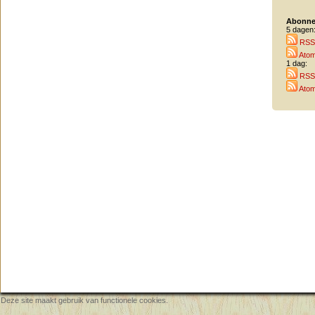
Abonne
5 dagen
RSS
Ato
1 dag:
RSS
Ato
Deze site maakt gebruik van functionele cookies.