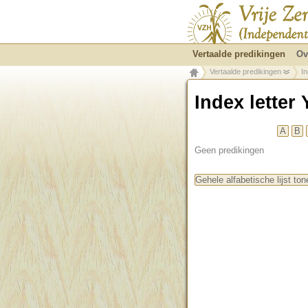
Vertaalde predikingen
Ov
Vertaalde predikingen
In
Index letter 
A
B
Geen predikingen
Gehele alfabetische lijst ton