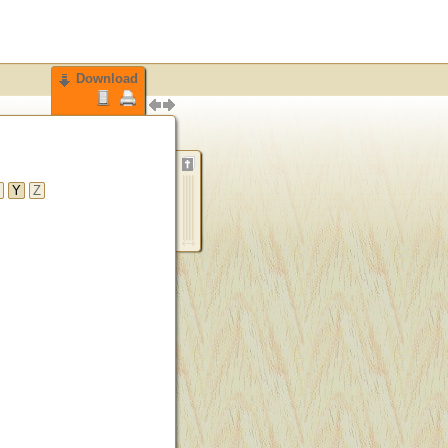
Download
Y
Z