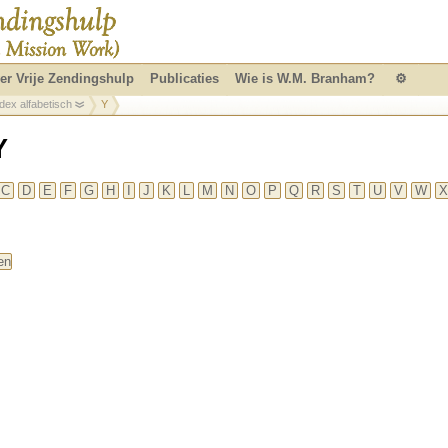
er Vrije Zendingshulp
Publicaties
Wie is W.M. Branham?
⚙
dex alfabetisch
Y
Y
C
D
E
F
G
H
I
J
K
L
M
N
O
P
Q
R
S
T
U
V
W
X
en