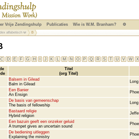
er Vrije Zendingshulp
Publicaties
Wie is W.M. Branham?
⚙
dex alfabetisch
B
B
C
D
E
F
G
H
I
J
K
L
M
N
O
P
Q
R
S
T
U
V
W
X
de
Titel
ode
(org Titel)
Balsem in Gilead
Long
Balm in Gilead
Een Banier
Phoe
An Ensign
De basis van gemeenschap
Long
The basis of fellowship
Bastaard religie
Jeffe
Hybrid religion
Een bazuin geeft een onzeker geluid
Phoe
A trumpet gives an uncertain sound
De bediening uitleggen
Phoe
Explaining the ministry