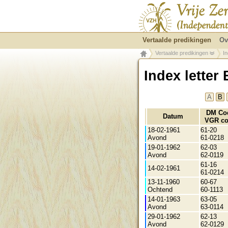
Vertaalde predikingen
Ov
Vertaalde predikingen
In
Index letter 
A
B
DM Co
Datum
VGR c
18-02-1961
61-20
Avond
61-0218
19-01-1962
62-03
Avond
62-0119
61-16
14-02-1961
61-0214
13-11-1960
60-67
Ochtend
60-1113
14-01-1963
63-05
Avond
63-0114
29-01-1962
62-13
Avond
62-0129