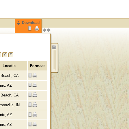
Download
Y
Z
Locatie
Formaat
 Beach, CA
nix, AZ
 Beach, CA
rsonville, IN
nix, AZ
nix, AZ