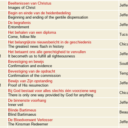
Beeltenissen van Christus
Jeffe
Images of Christ
Begin en einde van de heidenbedeling
Jeffe
E
Beginning and ending of the gentile dispensation
De begrafenis
Jeffe
E
Entombment
Het behalen van een diploma
Tucs
Come, follow Me
Het belangrijkste nieuwsbericht in de geschiedenis
Chica
The greatest news flash in history
Het betaamt ons alle gerechtigheid te vervullen
Jeffe
M
It becometh us to fulfill all righteousness
Bevestiging en bewijs
Sout
E
Confirmation and evidence
Bevestiging van de opdracht
Temp
Confirmation of the commission
Bewijs van Zijn opstanding
Jeffe
M
Proof of His resurrection
Bij God bestaat voor alles slechts één voorziene weg
Chica
There is only one way provided by God for anything
De binnenste voorhang
Jeffe
E
Inner veil
Blinde Bartimeus
Beau
Blind Bartimaeus
De Bloedverwant Verlosser
Jeffe
The Kinsman Redeemer