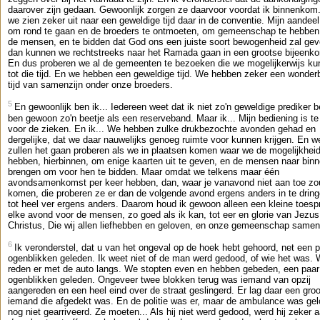
daarover zijn gedaan. Gewoonlijk zorgen ze daarvoor voordat ik binnenkom
we zien zeker uit naar een geweldige tijd daar in de conventie. Mijn aandeel 
om rond te gaan en de broeders te ontmoeten, om gemeenschap te hebben
de mensen, en te bidden dat God ons een juiste soort bewogenheid zal gev
dan kunnen we rechtstreeks naar het Ramada gaan in een grootse bijeenk
En dus proberen we al de gemeenten te bezoeken die we mogelijkerwijs k
tot die tijd. En we hebben een geweldige tijd. We hebben zeker een wonder
tijd van samenzijn onder onze broeders.
5
En gewoonlijk ben ik... Iedereen weet dat ik niet zo'n geweldige prediker b
ben gewoon zo'n beetje als een reserveband. Maar ik... Mijn bediening is te
voor de zieken. En ik... We hebben zulke drukbezochte avonden gehad en
dergelijke, dat we daar nauwelijks genoeg ruimte voor kunnen krijgen. En w
zullen het gaan proberen als we in plaatsen komen waar we de mogelijkhei
hebben, hierbinnen, om enige kaarten uit te geven, en de mensen naar binn
brengen om voor hen te bidden. Maar omdat we telkens maar één
avondsamenkomst per keer hebben, dan, waar je vanavond niet aan toe zo
komen, die proberen ze er dan de volgende avond ergens anders in te dring
tot heel ver ergens anders. Daarom houd ik gewoon alleen een kleine toesp
elke avond voor de mensen, zo goed als ik kan, tot eer en glorie van Jezus
Christus, Die wij allen liefhebben en geloven, en onze gemeenschap samen
6
Ik veronderstel, dat u van het ongeval op de hoek hebt gehoord, net een 
ogenblikken geleden. Ik weet niet of de man werd gedood, of wie het was.
reden er met de auto langs. We stopten even en hebben gebeden, een paar
ogenblikken geleden. Ongeveer twee blokken terug was iemand van opzij
aangereden en een heel eind over de straat geslingerd. Er lag daar een groo
iemand die afgedekt was. En de politie was er, maar de ambulance was gel
nog niet gearriveerd. Ze moeten... Als hij niet werd gedood, werd hij zeker 