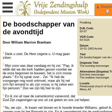
Downl
De boodschapper van
Prediking
D.M. Code
de avondtijd
63-07
VGR Code
63-0116
Door William Marrion Branham
Datum
16-01-1963 Avond
1
Dank u zeer. De Here zegene u. U mag gaan
Titel
De boodschapper van de a
zitten
Originele Titel
2
Mijn zoon was daar vandaag en hij zei: "Pap, ik
The evening messenger
wilde dat we die kerk hadden gezien voordat we
Alternatieve (Engelse) Ti
de onze begonnen te bouwen, het is zo'n mooie
End time messenger
plaats." En hij sprak over... Zei: "Ik heb de
The endtime messenger
voorganger nog nooit ontmoet, maar als hij net
Locatie
zo'n fijn iemand is als zijn vrouw, is hij zeker een
Pentecostal church of Go
fijn persoon." Dus we zijn blij hier te zijn.
Mesa
,
AZ
3
En ik zie uit naar de samenkomst vanavond, dat
God Zijn zegeningen op ons uit zal gieten en ons zal helpen.
4
Nu, we zijn... Ik kwam net binnen en ik hoorde broeder Williams, geloof ik,
zeggen over bij het Ramada te zijn. En ik veronderstel dat de aankondiging