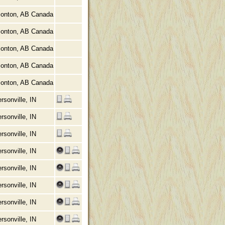
onton, AB Canada
onton, AB Canada
onton, AB Canada
onton, AB Canada
onton, AB Canada
ersonville, IN
ersonville, IN
ersonville, IN
ersonville, IN
ersonville, IN
ersonville, IN
ersonville, IN
ersonville, IN