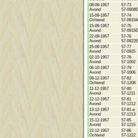
08-09-1957
57-73
Avond
57-0908
15-09-1957
57-74
Ochtend
57-0915
15-09-1957
57-75
Avond
57-0915
22-09-1957
57-76
Avond
57-0922
25-09-1957
57-77
Avond
57-0925
02-10-1957
57-78
Avond
57-1002
06-10-1957
57-79
Avond
57-1006
08-12-1957
57-82
Ochtend
57-1208
11-12-1957
57-80
Avond
57-1211
12-12-1957
57-81
Avond
57-1212
13-12-1957
57-81-a
Avond
57-1213
15-12-1957
57-85
Avond
57-1215
22-12-1957
57-86
Ochtend
57-1222