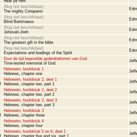
Hear ye Him
(Nog niet beschikbaar)
Edm
The mighty Conqueror
(Nog niet beschikbaar)
Edm
Blind Bartimaeus
(Nog niet beschikbaar)
Edm
Jehovah-Jireh
(Nog niet beschikbaar)
Edm
The greatest gift in the bible
(Nog niet beschikbaar)
Edm
Expectations and leadings of the Spirit
Door de tijd beproefde gedenktekenen van God
Jeff
Time-tested memorial of God
Hebreeën, hoofdstuk 1
Jeff
Hebrews, chapter one
Hebreeën, hoofdstuk 2, deel 1
Jeff
M
Hebrews, chapter two, part 1
Hebreeën, hoofdstuk 2, deel 2
Jeff
E
Hebrews, chapter two, part 2
Hebreeën, hoofdstuk 2, deel 3
Jeff
Hebrews, chapter two, part 3
Hebreeën, hoofdstuk 3
Jeff
M
Hebrews, chapter three
Hebreeën, hoofdstuk 4
Jeff
E
Hebrews, chapter four
Hebreeën, hoofdstuk 5 en 6, deel 1
Jeff
M
Hebrews, chapter five and six, part 1