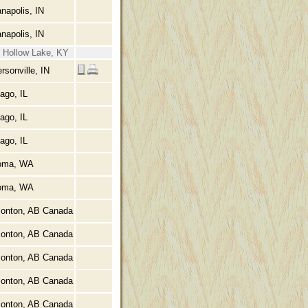
anapolis, IN
anapolis, IN
 Hollow Lake, KY
ersonville, IN
ago, IL
ago, IL
ago, IL
oma, WA
oma, WA
onton, AB Canada
onton, AB Canada
onton, AB Canada
onton, AB Canada
onton, AB Canada