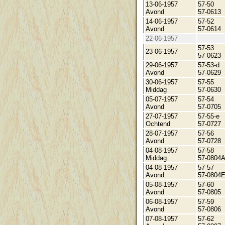
13-06-1957
57-50
Avond
57-0613
14-06-1957
57-52
Avond
57-0614
22-06-1957
57-53
23-06-1957
57-0623
29-06-1957
57-53-d
Avond
57-0629
30-06-1957
57-55
Middag
57-0630
05-07-1957
57-54
Avond
57-0705
27-07-1957
57-55-e
Ochtend
57-0727
28-07-1957
57-56
Avond
57-0728
04-08-1957
57-58
Middag
57-0804
04-08-1957
57-57
Avond
57-0804
05-08-1957
57-60
Avond
57-0805
06-08-1957
57-59
Avond
57-0806
07-08-1957
57-62