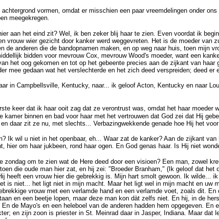
e achtergrond vormen, omdat er misschien een paar vreemdelingen onder ons z
ben meegekregen.
r aan het eind zit? Wel, ik ben zeker blij haar te zien. Even voordat ik begi
n vrouw wier gezicht door kanker werd weggevreten. Het is de moeder van z
 de anderen die de bandopnamen maken, en op weg naar huis, toen mijn vrou
middellijk bidden voor mevrouw Cox, mevrouw Wood's moeder, want een kanke
 van het oog gekomen en tot op het gebeente precies aan de zijkant van haar g
der mee gedaan wat het verslechterde en het zich deed verspreiden; deed er e
ar in Campbellsville, Kentucky, naar... ik geloof Acton, Kentucky en naar Loui
te keer dat ik haar ooit zag dat ze verontrust was, omdat het haar moeder 
de kamer binnen en bad voor haar met het vertrouwen dat God zei dat Hij ge
 en daar zit ze nu, met slechts... Verbazingwekkende genade hoe Hij het voor
? Ik wil u niet in het openbaar, eh... Waar zat de kanker? Aan de zijkant van 
t, hier om haar jukbeen, rond haar ogen. En God genas haar. Is Hij niet wond
e zondag om te zien wat de Here deed door een visioen? Een man, zowel kreupe
j toen die oude man hier zat, en hij zei: "Broeder Branham," (Ik geloof dat het
ij heeft een vrouw hier die gebrekkig is. Mijn hart smolt gewoon. Ik wilde... ik
et is niet... het ligt niet in mijn macht. Maar het ligt wel in mijn macht en u
 gebrekkige vrouw met een verlamde hand en een verlamde voet, zoals dit. En
staan en een beetje lopen, maar deze man kon dàt zelfs niet. En hij, in de he
 En de Mayo's en een heleboel van de anderen hadden hem opgegeven. En e
ter; en zijn zoon is priester in St. Meinrad daar in Jasper, Indiana. Maar dat 