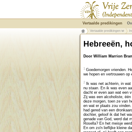
Vertaalde predikingen
Ov
Vertaalde predikingen
I
Hebreeën, h
Door William Marrion Br
1
Goedemorgen vrienden. Het 
we hopen en vertrouwen op e
2
Ik was net achterin, in w
nu staan. En ik was even aan
dacht er even aan wat een 
Zij was een alcoholiste, één 
deze morgen, toen ze van he
en wat er plaats zou vinden
had gered van een dronkaard
dochter, geloof ik dat het 
genade van God, werd dat me
Rosella? En het meisje werd
En om zo'n lieflijke kleine 