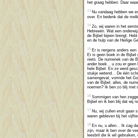
het graag hebben. Daar waa
13
Nu vandaag hebben we enig
over. En bedenk dat de melk
14
Zo, wij waren in het eerst
Hebreeën. Wat een onderwijzi
de Bijbel bijeen brengt. Heb
en de hulp van de Heilige G
15
Er is nergens anders een 
Er is geen boek in de Bijbel 
niets. De numeriek van de Bi
ander boek... u zou er geen 
hele Bijbel. En ze werd ges
stukje wetend... De één sch
samengevat, vormde het Gods
van de Bijbel, alles, de nume
noemen? Ik ben zo blij met 
16
Sommigen van hen zeggen: 
Bijbel en ik ben blij dat wij
17
Nu, wij zullen eruit gaan
waren gebleven bij het vijfti
18
En nu, u allen... Ik zag d
zijn, maar ik ben over de ve
leesbril die ik wil gebruiken