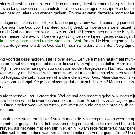
enis daarstraks aan mij vertelde in de kamer, dacht ik eraan dat zij zei dat 
e leven lang gewoon een alcoholiste met fletse drankogen zou zijn. Men kon n
gaven haar op, niets kon worden gedaan. En hoe er vanaf datzelfde moment iet
emdogende... Ze is een lieflijke, knappe jonge vrouw van drieëndertig jaar o
. Gewoon hoe God voor haar deed wat Hij deed. En hoe anders ze er uitziet. E
temde God dat moment voor." Jazeker! Ziet u? Precies toen de kleine Billy Pa
n de mensen die avond. Hoe weinig wist hij toen wie hij een gebedskaart gaf. 
la uit het gehoor tegen broeder Branham – Vert]
Amen. De Here zegene je, Ros
l dat de gemeente bidt tot God dat Hij haar zal leiden. Dat is de... Volg Zijn 
d voorstel deze morgen. Het is over een... Een vele malen multi-maal multi-mil
en en hij wil voor mij een tabernakel bouwen van vijf miljoen dollar. Maar iets d
? Vijf miljoen dollar aan geld zou daarvoor worden toegewezen. Nu, het... ande
or whisky en dat soort spul, maar hij wil het in een tabernakel steken voor 
d toegaat, die zal... voor een of andere dienst voor God. Maar daarvoor is vi
akel zou dat zijn! Zie je hoe bloemrijk dat er uitziet, Rosella? Maar er is iets
in.
ude tabernakel; tot u vreemden. Wel dit had een prachtig gebouw kunnen zijn
ouw hebben willen bouwen en voor elkaar maken. Maar dit is zoals wij het graa
. Oude stoelen waar we op zitten, dat waren de oude originele stoelen uit de
ven rond.
n op de preekstoel, en hij bleef steken tegen de zoldering en kwam weer teru
re heb het geplant. Ik zal het bewateren dag en nacht opdat niemand het uit M
reven, als het ware met een stift hier, en hij kwam regelrecht terug naar b
 alles wat ik had te doen was het uit te schrobben en verder gaan. Ziet u? Dus