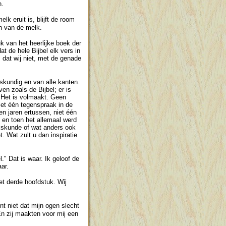
n.
 eruit is, blijft de room
n van de melk.
k van het heerlijke boek der
t de hele Bijbel elk vers in
, dat wij niet, met de genade
kskundig en van alle kanten.
en zoals de Bijbel; er is
. Het is volmaakt. Geen
iet één tegenspraak in de
n jaren ertussen, niet één
; en toen het allemaal werd
kskunde of wat anders ook
t. Wat zult u dan inspiratie
" Dat is waar. Ik geloof de
aar.
et derde hoofdstuk. Wij
nt niet dat mijn ogen slecht
 En zij maakten voor mij een