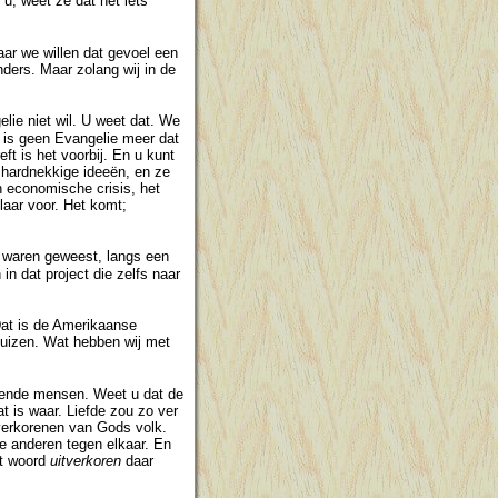
 u, weet ze dat het iets
ar we willen dat gevoel een
nders. Maar zolang wij in de
lie niet wil. U weet dat. We
 is geen Evangelie meer dat
t is het voorbij. En u kunt
n hardnekkige ideeën, en ze
n economische crisis, het
laar voor. Het komt;
 waren geweest, langs een
in dat project die zelfs naar
 Dat is de Amerikaanse
 huizen. Wat hebben wij met
ezende mensen. Weet u dat de
t is waar. Liefde zou zo ver
itverkorenen van Gods volk.
e anderen tegen elkaar. En
et woord
uitverkoren
daar