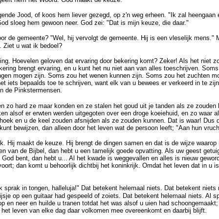
nde Jood, of koos hem liever gezegd, op z'n weg erheen. "Ik zal heengaan en
God sloeg hem gewoon neer. God zei: "Dat is mijn keuze, die daar."
oor de gemeente? "Wel, hij vervolgt de gemeente. Hij is een vleselijk mens."
 Ziet u wat ik bedoel?
ng. Hoevelen geloven dat ervaring door bekering komt? Zeker! Als het niet z
kering brengt ervaring, en u kunt het nu niet aan van alles toeschrijven. Soms
ngen mogen zijn. Soms zou het wenen kunnen zijn. Soms zou het zuchten mog
het iets bepaalds toe te schrijven, want elk van u bewees er verkeerd in te zi
en de Pinkstermensen.
n zo hard ze maar konden en ze stalen het goud uit je tanden als ze zouden
n alsof er erwten werden uitgegoten over een droge koeiehuid, en zo waar als 
oek en u de keel zouden afsnijden als ze zouden kunnen. Dat is waar! Dus di
unt bewijzen, dan alleen door het leven wat de persoon leeft; "Aan hun vruch
k. Hij maakt de keuze. Hij brengt de dingen samen en dat is de wijze waarop 
 van de Bijbel, dan hebt u een tamelijk goede opvatting. Als uw geest getuig
God bent, dan hebt u... Al het kwade is weggevallen en alles is nieuw geworden
ort; dan komt u behoorlijk dichtbij het koninkrijk. Omdat het leven dat in u is
 ik sprak in tongen, halleluja!" Dat betekent helemaal niets. Dat betekent niets
sje op een guitaar had gespeeld of zoiets. Dat betekent helemaal niets. Al sp
p en neer en huilde u tranen totdat het was alsof u uien had schoongemaakt;
t het leven van elke dag daar volkomen mee overeenkomt en daarbij blijft.