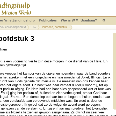
er Vrije Zendingshulp
Publicaties
Wie is W.M. Branham?
⚙
ndex chronologisch
1957
Hebreeën, hoofdstuk 3
oofdstuk 3
anham
is een voorrecht hier te zijn deze morgen in de dienst van de Here. En
en geweldige tijd.
at we vroeger het kantoor van de diakenen noemden, waar de bandrecorders
 het spreken met een jongedame en haar moeder uit Joliet, Illinois. En ik
vrucht van Gods genade dat meisje is. De meesten van ons kennen haar.
van het ergste soort. En nooit was haar verhaal duidelijk voor mij, tot op
t podium afging. De Here had aan haar alles geopenbaard wat er fout was
. En zij ging het podium af, huilend en zich verheugend, omdat God haar
sgraf. En ze... Een dame liep op haar toe en begon te huilen, omdat haar
was, een verslaafde aan verdovende middelen was. En weet u, door de
isje geroepen. Ik geloof dat ze de volgende avond werd geroepen,
 genezen van de verslaving. En zij en haar man prediken het Evangelie.
dame als Rosella te zien en gewoon aangenaam. Zij dwingt nu zeer veel