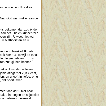
 hen grijpen. Ik zal ze
 Maar God wist wat er aan de
o is gekomen dan zou ik de
 zou het jubelen kunnen zijn.
en zijn. U weet niet wat
jn. U Methodisten en u
 kunnen. Jazeker! Ik heb
ik hier sta, terwijl ze tabak
e dingen hebben... Er is
ten zult gij hen kennen."
het is. Dus als uw leven
enis aflegt met Zijn Geest,
, en u leeft in liefde, en u
, dat soort leven
 meer dan dat u hier naar
rak u in tongen en al jubelde
 dat betekent helemaal