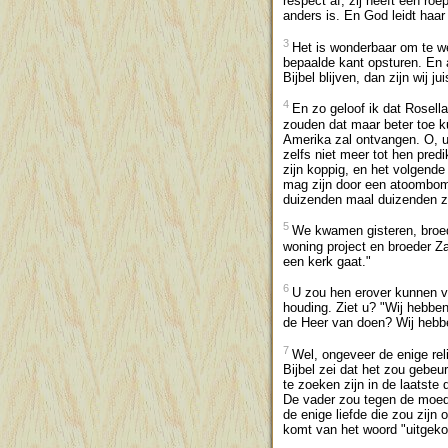
respect af, zij heeft een roe
anders is. En God leidt haar
3
Het is wonderbaar om te w
bepaalde kant opsturen. En a
Bijbel blijven, dan zijn wij 
4
En zo geloof ik dat Rosell
zouden dat maar beter toe k
Amerika zal ontvangen. O, u 
zelfs niet meer tot hen pred
zijn koppig, en het volgende
mag zijn door een atoombom, 
duizenden maal duizenden zu
5
We kwamen gisteren, broed
woning project en broeder Zab
een kerk gaat."
6
U zou hen erover kunnen vr
houding. Ziet u? "Wij hebben
de Heer van doen? Wij hebben
7
Wel, ongeveer de enige rel
Bijbel zei dat het zou gebeu
te zoeken zijn in de laatste
De vader zou tegen de moede
de enige liefde die zou zijn 
komt van het woord "uitgeko