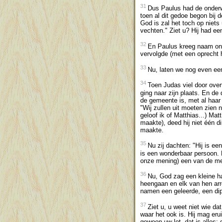
31
Dus Paulus had de onderw
toen al dit gedoe begon bij d
God is zal het toch op niets
vechten." Ziet u? Hij had e
32
En Paulus kreeg naam ond
vervolgde (met een oprecht h
33
Nu, laten we nog even een
34
Toen Judas viel door overt
ging naar zijn plaats. En de
de gemeente is, met al haar 
"Wij zullen uit moeten zien 
geloof ik of Matthias...) Mat
maakte), deed hij niet één d
maakte.
35
Nu zij dachten: "Hij is ee
is een wonderbaar persoon. 
onze mening) een van de m
36
Nu, God zag een kleine ha
heengaan en elk van hen arr
namen een geleerde, een di
37
Ziet u, u weet niet wie da
waar het ook is. Hij mag eru
gewoon uw lot, dat is alles