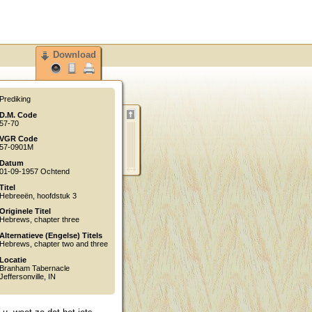
Download
Prediking
D.M. Code
57-70
VGR Code
57-0901M
Datum
01-09-1957 Ochtend
Titel
Hebreeën, hoofdstuk 3
Originele Titel
Hebrews, chapter three
Alternatieve (Engelse) Titels
Hebrews, chapter two and three
Locatie
Branham Tabernacle
Jeffersonville
,
IN