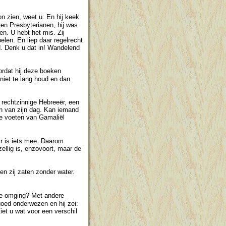
kon zien, weet u. En hij keek
ren Presbyterianen, hij was
n. U hebt het mis. Zij
elen. En liep daar regelrecht
fd. Denk u dat in! Wandelend
ordat hij deze boeken
 niet te lang houd en dan
 rechtzinnige Hebreeër, een
n van zijn dag. Kan iemand
de voeten van Gamaliël
Er is iets mee. Daarom
ellig is, enzovoort, maar de
n zij zaten zonder water.
mee omging? Met andere
goed onderwezen en hij zei:
iet u wat voor een verschil