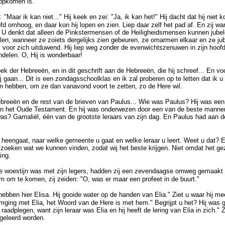
 opkomen is.
: "Maar ik kan niet..." Hij keek en zei: "Ja, ik kan het!" Hij dacht dat hij niet 
ofd omhoog, en daar kon hij lopen en zien. Liep daar zelf het pad af. En zij wa
. U denkt dat alleen de Pinkstermensen of de Heiligheidsmensen kunnen jubele
len, wanneer ze zoiets dergelijks zien gebeuren, ze omarmen elkaar en ze jub
el voor zich uitduwend. Hij liep weg zonder de evenwichtszenuwen in zijn hoo
delen. O, Hij is wonderbaar!
ek der Hebreeën, en in dit geschrift aan de Hebreeën, die hij schreef... En vo
j gaan... Dit is een zondagsschoolklas en ik zal proberen op te letten dat ik u
n hebben, om ze dan vanavond voort te zetten, zo de Here wil.
breeën en de rest van de brieven van Paulus... Wie was Paulus? Hij was een
van het Oude Testament. En hij was onderwezen door een van de beste manne
 was? Gamaliël, één van de grootste leraars van zijn dag. En Paulus had aan 
 heengaat, naar welke gemeente u gaat en welke leraar u leert. Weet u dat? 
e zoeken wat we kunnen vinden, zodat wij het beste krijgen. Niet omdat het gez
ing.
 de woestijn was met zijn legers, hadden zij een zevendaagse omweg gemaakt e
m om te komen, zij zeiden: "O, was er maar een profeet in de buurt."
hebben hier Elisa. Hij gooide water op de handen van Elia." Ziet u waar hij 
omging met Elia, het Woord van de Here is met hem." Begrijpt u het? Hij was 
adplegen, want zijn leraar was Elia en hij heeft de lering van Elia in zich." Z
 geleerd worden.