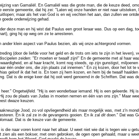
ijzing van Gamaliël. En Gamaliël was die grote man, die de keuze deed, omda
e eerste gemeente, dat hij zei: "Laten wij onze handen er niet naar uitsteken, 
 uitlopen; maar als het van God is en wij vechten het aan, dan zullen we ontd
en goede onderwijzing gehad.
er deze man en hij wist dat Paulus een groot leraar was. Dus op een dag, to
art), ging hij op weg om ze te arresteren.
 ander klein aspect van Paulus bezien, als wij onze achtergrond vormen.
reding (door de liefde voor het geld en de trots om iets te zijn in het leven), v
 discipelen zeiden: "Er moeten er twaalf zijn!" En de gemeente met al haar wa
waardigheid, en al haar kracht, komt nog steeds, op zijn gunstigst, miljoenen 
naar één onder ons, die zijn plaats zal innemen." En zij kozen, door het lot te
thias geloof ik dat het is. En toen zij hem kozen, en hem bij de twaalf haalden (
ing. Dat is de enige keer dat hij ooit werd genoemd in de Schriften. Dat was
n heer." Ongetwijfeld. "Hij is een wonderbaar iemand. Hij is een geleerde. Hij is
Hij zou de plaats van Judas in moeten nemen en één van ons zijn." Maar we
eest dwaze keuzen.
akneuzige Jood, zo vol opvliegendheid als maar mogelijk was, met z'n mond 
esteren. En ik zal ze in de gevangenis gooien. En ik zal
dit
doen." Dat was G
plomaat. Dat is de keuze van de gemeente.
t is die naar voren komt naar het altaar. U weet niet wie dat is tegen wie u getu
it zien als een bokser, met oren gebroken, de ogen open gehaald, maar u weet 
; geeft hem het Woord. God maakt de keuze.