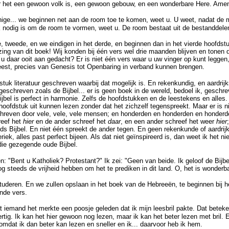
r het een gewoon volk is, een gewoon gebouw, en een wonderbare Here. Ame
e... we beginnen net aan de room toe te komen, weet u. U weet, nadat de melk
 nodig is om de room te vormen, weet u. De room bestaat uit de bestanddele
e, tweede, en we eindigen in het derde, en beginnen dan in het vierde hoofdstu
ng van dit boek! Wij konden bij één vers wel drie maanden blijven en tonen da
t u daar ooit aan gedacht? Er is niet één vers waar u uw vinger op kunt leggen
eest, precies van Genesis tot Openbaring in verband kunnen brengen.
stuk literatuur geschreven waarbij dat mogelijk is. En rekenkundig, en aardrij
geschreven zoals de Bijbel... er is geen boek in de wereld, bedoel ik, geschrev
jbel is perfect in harmonie. Zelfs de hoofdstukken en de leestekens en alles
hoofdstuk uit kunnen lezen zonder dat het zichzelf tegenspreekt. Maar er is n
chreven door vele, vele, vele mensen; en honderden en honderden en honderde
reef het
hier
en de ander schreef het
daar
, en een ander schreef het weer
hier
 Bijbel. En niet één spreekt de ander tegen. En geen rekenkunde of aardrij
riek, alles past perfect bijeen. Als dat niet geïnspireerd is, dan weet ik het nie
die gezegende oude Bijbel.
"Bent u Katholiek? Protestant?" Ik zei: "Geen van beide. Ik geloof de Bijbel.
 nog steeds de vrijheid hebben om het te prediken in dit land. O, het is wonderb
 studeren. En we zullen opslaan in het boek van de Hebreeën, te beginnen bij h
ende vers.
at iemand het merkte een poosje geleden dat ik mijn leesbril pakte. Dat beteke
ertig. Ik kan het hier gewoon nog lezen, maar ik kan het beter lezen met bril.
, omdat ik dan beter kan lezen en sneller en ik... daarvoor heb ik hem.