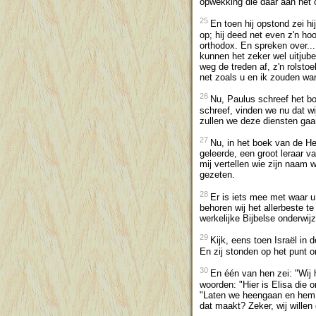
opwekking die daar aan het
25
En toen hij opstond zei hij
op; hij deed net even z'n ho
orthodox. En spreken over..
kunnen het zeker wel uitjube
weg de treden af, z'n rolsto
net zoals u en ik zouden wan
26
Nu, Paulus schreef het bo
schreef, vinden we nu dat wi
zullen we deze diensten gaa
27
Nu, in het boek van de He
geleerde, een groot leraar 
mij vertellen wie zijn naam
gezeten.
28
Er is iets mee met waar u
behoren wij het allerbeste t
werkelijke Bijbelse onderwijz
29
Kijk, eens toen Israël in
En zij stonden op het punt o
30
En één van hen zei: "Wij 
woorden: "Hier is Elisa die 
"Laten we heengaan en hem ra
dat maakt? Zeker, wij willen