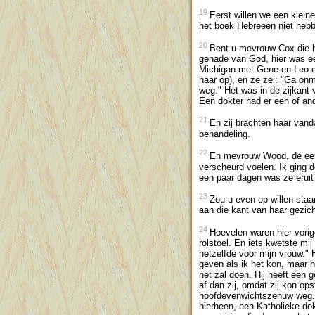
19
Eerst willen we een klein
het boek Hebreeën niet heb
20
Bent u mevrouw Cox die hie
genade van God, hier was ee
Michigan met Gene en Leo en
haar op), en ze zei: "Ga on
weg." Het was in de zijkant
Een dokter had er een of an
21
En zij brachten haar vanda
behandeling.
22
En mevrouw Wood, de eers
verscheurd voelen. Ik ging 
een paar dagen was ze eruit
23
Zou u even op willen staan
aan die kant van haar gezich
24
Hoevelen waren hier vorig
rolstoel. En iets kwetste mi
hetzelfde voor mijn vrouw." H
geven als ik het kon, maar h
het zal doen. Hij heeft een
af dan zij, omdat zij kon op
hoofdevenwichtszenuw weg.
hierheen, een Katholieke dok