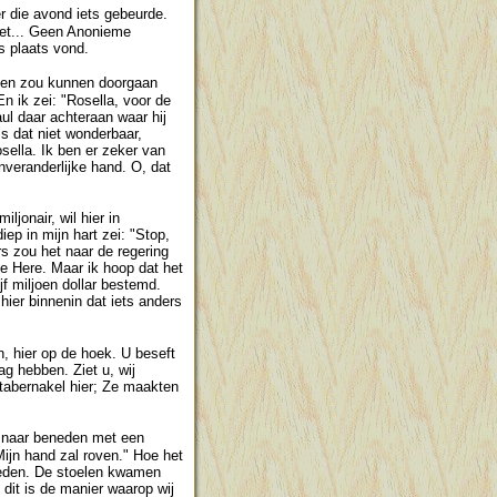
er die avond iets gebeurde.
iet... Geen Anonieme
s plaats vond.
ud en zou kunnen doorgaan
n ik zei: "Rosella, voor de
ul daar achteraan waar hij
Is dat niet wonderbaar,
ella. Ik ben er zeker van
onveranderlijke hand. O, dat
jonair, wil hier in
iep in mijn hart zei: "Stop,
rs zou het naar de regering
de Here. Maar ik hoop dat het
jf miljoen dollar bestemd.
 hier binnenin dat iets anders
, hier op de hoek. U beseft
g hebben. Ziet u, wij
 tabernakel hier; Ze maakten
g naar beneden met een
ijn hand zal roven." Hoe het
eneden. De stoelen kwamen
 dit is de manier waarop wij