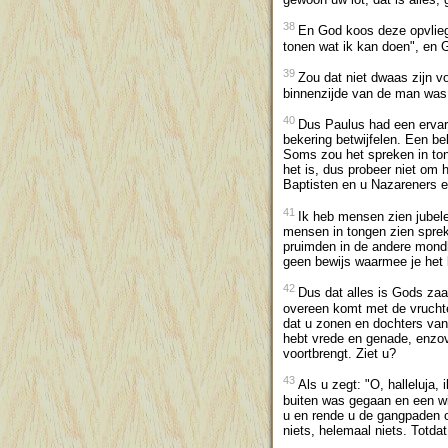
38
En God koos deze opvliege
tonen wat ik kan doen", en 
39
Zou dat niet dwaas zijn v
binnenzijde van de man was.
40
Dus Paulus had een ervari
bekering betwijfelen. Een be
Soms zou het spreken in to
het is, dus probeer niet om 
Baptisten en u Nazareners 
41
Ik heb mensen zien jubele
mensen in tongen zien spreke
pruimden in de andere mondh
geen bewijs waarmee je het k
42
Dus dat alles is Gods zaa
overeen komt met de vruchten
dat u zonen en dochters van 
hebt vrede en genade, enzovo
voortbrengt. Ziet u?
43
Als u zegt: "O, halleluja,
buiten was gegaan en een wij
u en rende u de gangpaden o
niets, helemaal niets. Totda