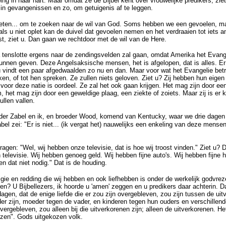
ping in haar hart. Maar omdat ze de Bijbel kent over vrouwelijke predikers, ziet
 in gevangenissen en zo, om getuigenis af te leggen.
eten... om te zoeken naar de wil van God. Soms hebben we een gevoelen, ma
ls u niet oplet kan de duivel dat gevoelen nemen en het verdraaien tot iets a
juist, ziet u. Dan gaan we rechtdoor met de wil van de Here.
a tenslotte ergens naar de zendingsvelden zal gaan, omdat Amerika het Evange
unnen geven. Deze Angelsaksische mensen, het is afgelopen, dat is alles. Er
vindt een paar afgedwaalden zo nu en dan. Maar voor wat het Evangelie betref
iken, of tot hen spreken. Ze zullen niets geloven. Ziet u? Zij hebben hun eige
 voor deze natie is oordeel. Ze zal het ook gaan krijgen. Het mag zijn door ee
het mag zijn door een geweldige plaag, een ziekte of zoiets. Maar zij is er k
llen vallen.
er Zabel en ik, en broeder Wood, komend van Kentucky, waar we drie dagen
el zei: "Er is niet... (ik vergat het) nauwelijks een enkeling van deze mensen 
agen: "Wel, wij hebben onze televisie, dat is hoe wij troost vinden." Ziet u?
 televisie. Wij hebben genoeg geld. Wij hebben fijne auto's. Wij hebben fijne
 dat niet nodig." Dat is de houding.
igie en redding die wij hebben en ook liefhebben is onder de werkelijk godvr
ren? U Bijbellezers, ik hoorde u 'amen' zeggen en u predikers daar achterin. Da
 dagen, dat de enige liefde die er zou zijn overgebleven, zou zijn tussen de u
r zijn, moeder tegen de vader, en kinderen tegen hun ouders en verschillend
overgebleven, zou alleen bij die uitverkorenen zijn; alleen de uitverkorenen. H
zen". Gods uitgekozen volk.