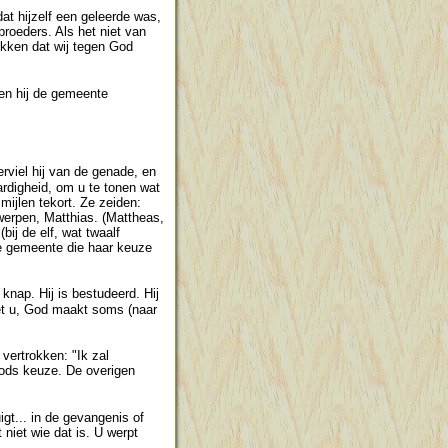
t hijzelf een geleerde was,
broeders. Als het niet van
ekken dat wij tegen God
en hij de gemeente
erviel hij van de genade, en
ardigheid, om u te tonen wat
mijlen tekort. Ze zeiden:
 werpen, Matthias. (Mattheas,
bij de elf, wat twaalf
 de gemeente die haar keuze
 knap. Hij is bestudeerd. Hij
et u, God maakt soms (naar
vertrokken: "Ik zal
ods keuze. De overigen
igt... in de gevangenis of
niet wie dat is. U werpt