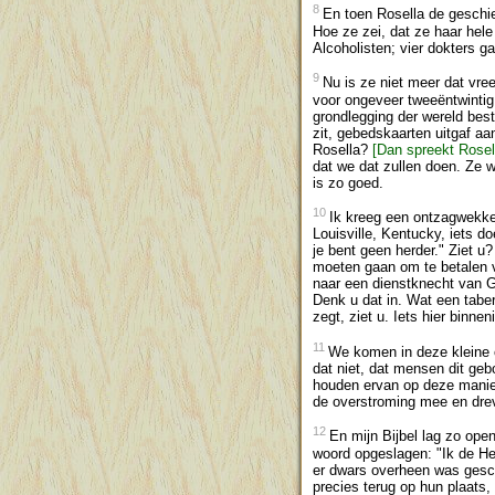
8
En toen Rosella de geschied
Hoe ze zei, dat ze haar hel
Alcoholisten; vier dokters 
9
Nu is ze niet meer dat vre
voor ongeveer tweeëntwintig
grondlegging der wereld bes
zit, gebedskaarten uitgaf aa
Rosella?
[Dan spreekt Rosel
dat we dat zullen doen. Ze wi
is zo goed.
10
Ik kreeg een ontzagwekken
Louisville, Kentucky, iets do
je bent geen herder." Ziet u
moeten gaan om te betalen vo
naar een dienstknecht van Go
Denk u dat in. Wat een tabern
zegt, ziet u. Iets hier binnen
11
We komen in deze kleine o
dat niet, dat mensen dit geb
houden ervan op deze manier
de overstroming mee en dre
12
En mijn Bijbel lag zo ope
woord opgeslagen: "Ik de He
er dwars overheen was gesch
precies terug op hun plaats,