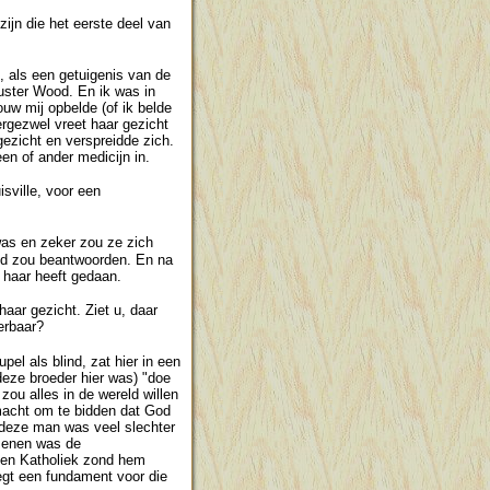
ijn die het eerste deel van
n, als een getuigenis van de
uster Wood. En ik was in
w mij opbelde (of ik belde
rgezwel vreet haar gezicht
ezicht en verspreidde zich.
en of ander medicijn in.
sville, voor een
was en zeker zou ze zich
bed zou beantwoorden. En na
 haar heeft gedaan.
haar gezicht. Ziet u, daar
erbaar?
l als blind, zat hier in een
 deze broeder hier was) "doe
 zou alles in de wereld willen
w macht om te bidden dat God
 deze man was veel slechter
rsenen was de
en Katholiek zond hem
legt een fundament voor die