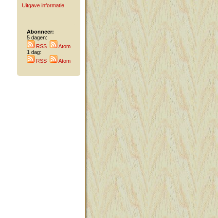
Uitgave informatie
Abonneer:
5 dagen:
RSS
Atom
1 dag:
RSS
Atom