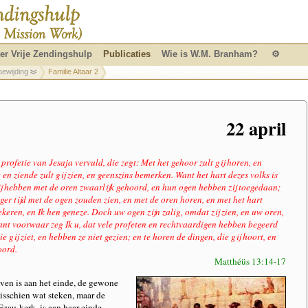
er Vrije Zendingshulp
Publicaties
Wie is W.M. Branham?
⚙
oewijding
Familie Altaar 2
22 april
profetie van Jesaja vervuld, die zegt: Met het gehoor zult gij horen, en
 en ziende zult gij zien, en geenszins bemerken. Want het hart dezes volks is
ij hebben met de oren zwaarlijk gehoord, en hun ogen hebben zij toegedaan;
niger tijd met de ogen zouden zien, en met de oren horen, en met het hart
ekeren, en Ik hen geneze. Doch uw ogen zijn zalig, omdat zij zien, en uw oren,
ant voorwaar zeg Ik u, dat vele profeten en rechtvaardigen hebben begeerd
ie gij ziet, en hebben ze niet gezien; en te horen de dingen, die gij hoort, en
oord.
Matthéüs 13:14-17
even is aan het einde, de gewone
isschien wat steken, maar de
 Ezau-kerk, is aan haar einde