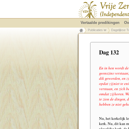
Vertaalde predikingen
Ov
Publicaties
Dagelijkse T
Dag 132
En in hen wordt de 
geenszins verstaan;
dik geworden, en z
opdat zij niet te e
verstaan, en zich b
omdat zij horen. W
te zien de dingen, d
hebben ze niet geh
Nu, het kerkelijk l
kerk. Nu, dit kan m
vleselijke kerk, de