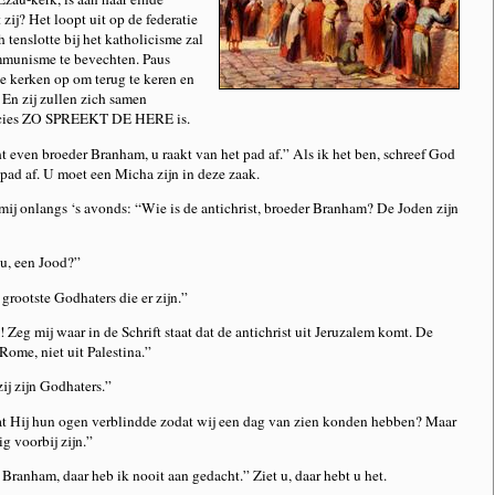
ij? Het loopt uit op de federatie
h tenslotte bij het katholicisme zal
munisme te bevechten. Paus
de kerken op om terug te keren en
. En zij zullen zich samen
recies ZO SPREEKT DE HERE is.
t even broeder Branham, u raakt van het pad af.” Als ik het ben, schreef God
 pad af. U moet een Micha zijn in deze zaak.
mij onlangs ‘s avonds: “Wie is de antichrist, broeder Branham? De Joden zijn
 u, een Jood?”
e grootste Godhaters die er zijn.”
e! Zeg mij waar in de Schrift staat dat de antichrist uit Jeruzalem komt. De
 Rome, niet uit Palestina.”
zij zijn Godhaters.”
dat Hij hun ogen verblindde zodat wij een dag van zien konden hebben? Maar
g voorbij zijn.”
 Branham, daar heb ik nooit aan gedacht.” Ziet u, daar hebt u het.