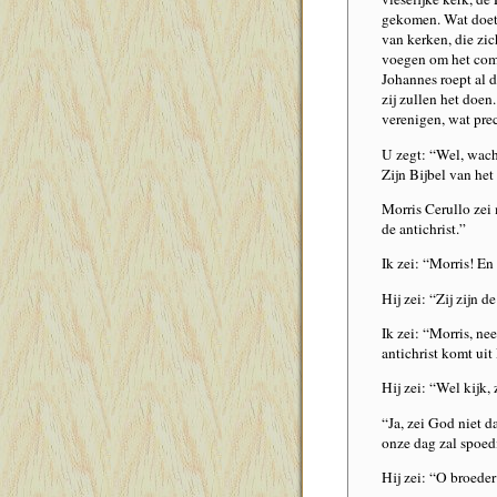
gekomen. Wat doet z
van kerken, die zic
voegen om het com
Johannes roept al 
zij zullen het doen
verenigen, wat p
U zegt: “Wel, wach
Zijn Bijbel van het
Morris Cerullo zei 
de antichrist.”
Ik zei: “Morris! En
Hij zei: “Zij zijn d
Ik zei: “Morris, ne
antichrist komt uit
Hij zei: “Wel kijk, 
“Ja, zei God niet 
onze dag zal spoedi
Hij zei: “O broeder