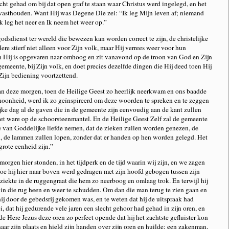
cht gehad om bij dat open graf te staan waar Christus werd ingelegd, en het
vasthouden. Want Hij was Degene Die zei: “Ik leg Mijn leven af; niemand
k leg het neer en Ik neem het weer op.”
godsdienst ter wereld die bewezen kan worden correct te zijn, de christelijke
re stierf niet alleen voor Zijn volk, maar Hij verrees weer voor hun
n Hij is opgevaren naar omhoog en zit vanavond op de troon van God en Zijn
 gemeente, bij Zijn volk, en doet precies dezelfde dingen die Hij deed toen Hij
Zijn bediening voortzettend.
an deze morgen, toen de Heilige Geest zo heerlijk neerkwam en ons baadde
schoonheid, werd ik zo geïnspireerd om deze woorden te spreken en te zeggen
jke dag al de gaven die in de gemeente zijn eenvoudig aan de kant zullen
het ware op de schoorsteenmantel. En de Heilige Geest Zelf zal de gemeente
e van Goddelijke liefde nemen, dat de zieken zullen worden genezen, de
n, de lammen zullen lopen, zonder dat er handen op hen worden gelegd. Het
rote eenheid zijn.”
morgen hier stonden, in het tijdperk en de tijd waarin wij zijn, en we zagen
hoe hij hier naar boven werd gedragen met zijn hoofd gebogen tussen zijn
ziekte in de ruggengraat die hem zo neerboog en omlaag trok. En terwijl hij
 in die rug heen en weer te schudden. Om dan die man terug te zien gaan en
hij door de gebedsrij gekomen was, en te weten dat hij de uitspraak had
ei, dat hij gedurende vele jaren een slecht gehoor had gehad in zijn oren, en
de Here Jezus deze oren zo perfect opende dat hij het zachtste gefluister kon
aar zijn plaats en hield zijn handen over zijn oren en huilde; een zakenman,