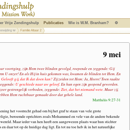
er Vrije Zendingshulp
Publicaties
Wie is W.M. Branham?
⚙
oewijding
Familie Altaar 2
9 mei
aar voortging, zijn Hem twee blinden gevolgd, roepende en zeggende: Gij
rm U onzer! En als Hij in huis gekomen was, kwamen de blinden tot Hem. En
:
Gelooft gij, dat Ik dat doen kan?
Zij zeiden tot Hem: Ja, Heere! Toen raakte
 zeggende:
U geschiede naar uw geloof.
En hun ogen zijn geopend geworden.
 zeer gestrengelijk verboden, zeggende:
Ziet, dat het niemand wete.
Maar zij,
hebben Hem ruchtbaar gemaakt door dat gehele land.
Matthéüs 9:27-31
ening het voorrecht gehad om bij het graf te staan van vele grote
eligie, beroemde oprichters zoals Mohammed en vele van de andere bekende
 wereld. Maar ieder van hen heeft een aangewezen plaats waar hun stichter
s en daar tot op de huidige dag ligt. En tot nu toe heb ik in het natuurlijke