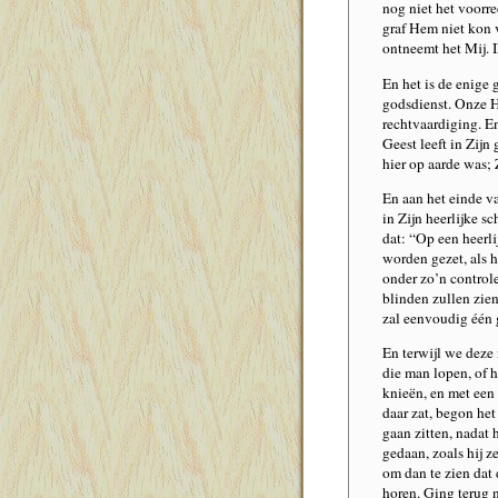
nog niet het voorre
graf Hem niet kon 
ontneemt het Mij. I
En het is de enige 
godsdienst. Onze He
rechtvaardiging. E
Geest leeft in Zijn
hier op aarde was; 
En aan het einde v
in Zijn heerlijke 
dat: “Op een heerli
worden gezet, als 
onder zo’n control
blinden zullen zie
zal eenvoudig één g
En terwijl we deze 
die man lopen, of 
knieën, en met een 
daar zat, begon het
gaan zitten, nadat 
gedaan, zoals hij z
om dan te zien dat 
horen. Ging terug n