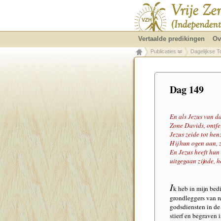
Vertaalde predikingen
Ov
Publicaties
Dagelijkse T
Dag 149
En als Jezus van d
Zone Davids, ontfe
Jezus zeide tot hen
Hij hun ogen aan,
En Jezus heeft hun
uitgegaan zijnde, 
I
k heb in mijn bedi
grondleggers van r
godsdiensten in de
stierf en begraven i