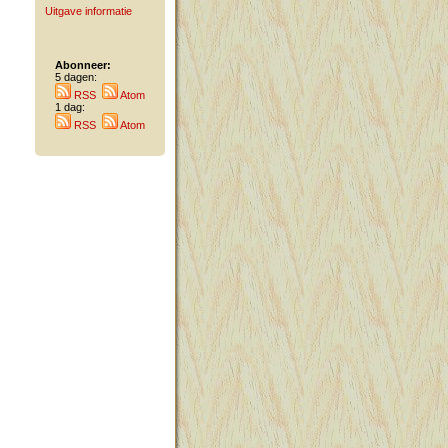
Uitgave informatie
Abonneer:
5 dagen:
RSS
Atom
1 dag:
RSS
Atom