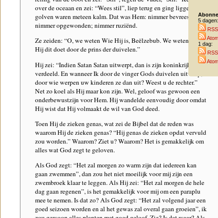
over de oceaan en zei: “Wees stil”, liep terug en ging liggen. De
Abonne
golven waren meteen kalm. Dat was Hem: nimmer bevreesd;
5 dagen
nimmer opgewonden; nimmer ruziënd.
RSS
Ato
Ze zeiden: “O, we weten Wie Hij is, Beëlzebub. We weten dat
1 dag:
Hij dit doet door de prins der duivelen.”
RSS
Ato
Hij zei: “Indien Satan Satan uitwerpt, dan is zijn koninkrijk
verdeeld. En wanneer Ik door de vinger Gods duivelen uitwerp,
door wie werpen uw kinderen ze dan uit? Weest u de rechter.”
Net zo koel als Hij maar kon zijn. Wel, geloof was gewoon een
onderbewustzijn voor Hem. Hij wandelde eenvoudig door omdat
Hij wist dat Hij volmaakt de wil van God deed.
Toen Hij de zieken genas, wat zei de Bijbel dat de reden was
waarom Hij de zieken genas? “Hij genas de zieken opdat vervuld
zou worden.” Waarom? Ziet u? Waarom? Het is gemakkelijk om
alles wat God zegt te geloven.
Als God zegt: “Het zal morgen zo warm zijn dat iedereen kan
gaan zwemmen”, dan zou het niet moeilijk voor mij zijn een
zwembroek klaar te leggen. Als Hij zei: “Het zal morgen de hele
dag gaan regenen”, is het gemakkelijk voor mij om een paraplu
mee te nemen. Is dat zo? Als God zegt: “Het zal volgend jaar een
goed seizoen worden en al het gewas zal overal gaan groeien”, ik
zou gewoon alles planten met goed geloof. Zie? Is dat waar? Als