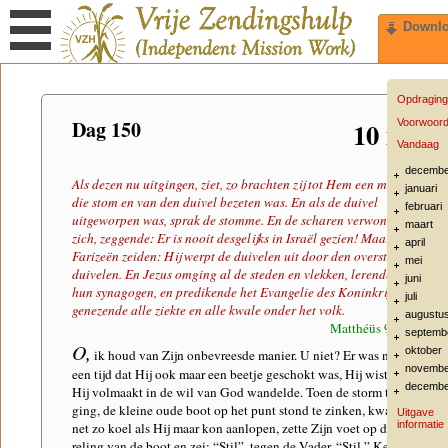
Downl
Opdraging
Dag 150
10 mei
Voorwoor
Vandaag
decembe
Als dezen nu uitgingen, ziet, zo brachten zij tot Hem een mens,
januari
die stom en van den duivel bezeten was. En als de duivel
februari
uitgeworpen was, sprak de stomme. En de scharen verwonderden
maart
zich, zeggende: Er is nooit desgelijks in Israël gezien! Maar de
april
Farizeën zeiden: Hij werpt de duivelen uit door den overste der
mei
duivelen. En Jezus omging al de steden en vlekken, lerende in
juni
hun synagogen, en predikende het Evangelie des Koninkrijks, en
juli
genezende alle ziekte en alle kwale onder het volk.
augustu
Matthéüs 9:32-35
septemb
O,
oktober
ik houd van Zijn onbevreesde manier. U niet? Er was nooit
novembe
een tijd dat Hij ook maar een beetje geschokt was, Hij wist dat
decembe
Hij volmaakt in de wil van God wandelde. Toen de storm tekeer
ging, de kleine oude boot op het punt stond te zinken, kwam Hij
Uitgave
informatie
net zo koel als Hij maar kon aanlopen, zette Zijn voet op de
reling van de boot en zei: “Stil”, tegen de Vader, “Stil.” Keek uit