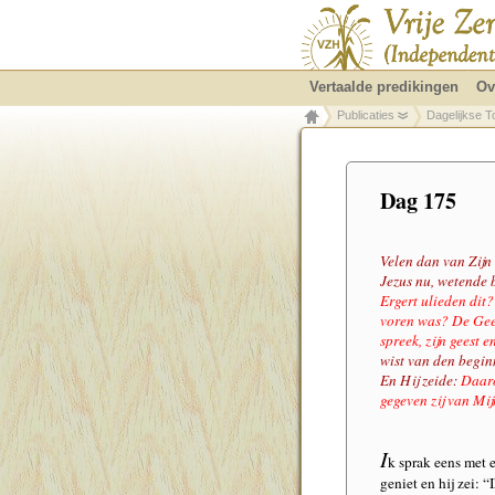
Vertaalde predikingen
Ov
Publicaties
Dagelijkse T
Dag 175
Velen dan van Zijn 
Jezus nu, wetende b
Ergert ulieden dit?
voren was? De Geest
spreek, zijn geest 
wist van den beginn
En Hij zeide:
Daaro
gegeven zij van Mij
I
k sprak eens met e
geniet en hij zei: 