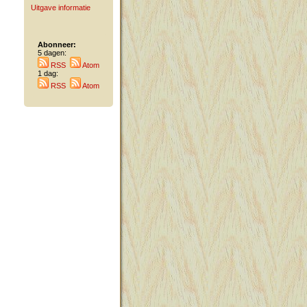
Uitgave informatie
Abonneer:
5 dagen:
RSS
Atom
1 dag:
RSS
Atom