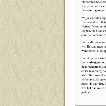
“Johannes moet een
Kijk, een boek van
Die wordt geopenba
“Mijn woorden zijn
zaaier zaaide.” Wi
Hemzelf worden uitg
leggen. Hoe kan een
eens het verstand 
En u zult opmerken 
wil. Er staat niet: 
wandelden. Gòd ope
En let op: aan wie 
kon verbergen voor
daar rechtstreeks in
er uw levenlang naar
alstublieft overal
verbergen, dat geen
zegt: “Is dat juis
was het dan in ieder
gedaan.