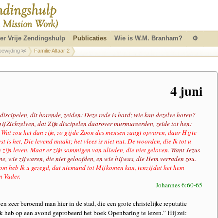
er Vrije Zendingshulp
Publicaties
Wie is W.M. Branham?
⚙
oewijding
Familie Altaar 2
4 juni
discipelen, dit horende, zeiden: Deze rede is hard; wie kan dezelve horen?
ij Zichzelven, dat Zijn discipelen daarover murmureerden, zeide tot hen:
 Wat zou het dan zijn, zo gij de Zoon des mensen zaagt opvaren, daar Hij te
 is het, Die levend maakt; het vlees is niet nut. De woorden, die Ik tot u
en zijn leven. Maar er zijn sommigen van ulieden, die niet geloven.
Want Jezus
e, wie zij waren, die niet geloofden, en wie hij was, die Hem verraden zou.
m heb Ik u gezegd, dat niemand tot Mij komen kan, tenzij dat het hem
n Vader.
Johannes 6:60-65
en zeer beroemd man hier in de stad, die een grote christelijke reputatie
“Ik heb op een avond geprobeerd het boek Openbaring te lezen.” Hij zei: