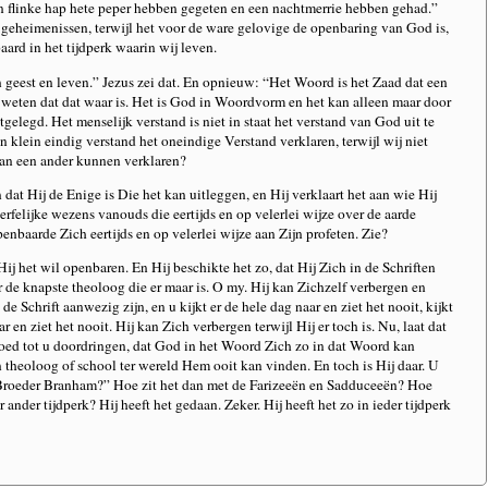
 flinke hap hete peper hebben gegeten en een nachtmerrie hebben gehad.”
 geheimenissen, terwijl het voor de ware gelovige de openbaring van God is,
ard in het tijdperk waarin wij leven.
 geest en leven.” Jezus zei dat. En opnieuw: “Het Woord is het Zaad dat een
j weten dat dat waar is. Het is God in Woordvorm en het kan alleen maar door
elegd. Het menselijk verstand is niet in staat het verstand van God uit te
 klein eindig verstand het oneindige Verstand verklaren, terwijl wij niet
van een ander kunnen verklaren?
dat Hij de Enige is Die het kan uitleggen, en Hij verklaart het aan wie Hij
sterfelijke wezens vanouds die eertijds en op velerlei wijze over de aarde
nbaarde Zich eertijds en op velerlei wijze aan Zijn profeten. Zie?
Hij het wil openbaren. En Hij beschikte het zo, dat Hij Zich in de Schriften
 de knapste theoloog die er maar is. O my. Hij kan Zichzelf verbergen en
 de Schrift aanwezig zijn, en u kijkt er de hele dag naar en ziet het nooit, kijkt
 en ziet het nooit. Hij kan Zich verbergen terwijl Hij er toch is. Nu, laat dat
 goed tot u doordringen, dat God in het Woord Zich zo in dat Woord kan
 theoloog of school ter wereld Hem ooit kan vinden. En toch is Hij daar. U
t, Broeder Branham?” Hoe zit het dan met de Farizeeën en Sadduceeën? Hoe
 ander tijdperk? Hij heeft het gedaan. Zeker. Hij heeft het zo in ieder tijdperk