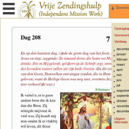
Downl
Opdraging
Dag 208
7 juli
Voorwoor
Vandaag
decembe
En op den laatsten dag, zijnde de grote dag van het feest, stond
januari
Jezus en riep, zeggende:
Zo iemand dorst, die kome tot Mij en
februari
drinke. Die in Mij gelooft, gelijkerwijs de Schrift zegt, stromen
maart
des levenden waters zullen uit zijn buik vloeien.
(En dit zeide Hij
april
van den Geest, Denwelken ontvangen zouden, die in Hem
mei
geloven; want de Heilige Geest was nog niet, overmits Jezus nog
juni
niet verheerlijkt was.)
juli
Johannes 7:37-39
augustu
Ik vertel u, er is geen
septemb
andere bron die ik ken
oktober
dan die Bron. Zij
novembe
reinigde mij toen ik
decembe
vuil was. Zij houdt mij
Uitgave
rein omdat ik er vlakbij
informatie
wil leven, dit frisse