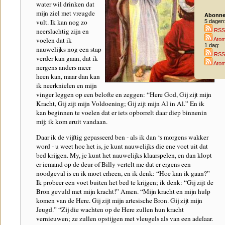
water wil drinken dat
mijn ziel met vreugde
Abonne
vult. Ik kan nog zo
5 dagen
neerslachtig zijn en
RSS
voelen dat ik
Ato
1 dag:
nauwelijks nog een stap
RSS
verder kan gaan, dat ik
Ato
nergens anders meer
heen kan, maar dan kan
ik neerknielen en mijn
vinger leggen op een belofte en zeggen: “Here God, Gij zijt mijn
Kracht, Gij zijt mijn Voldoening; Gij zijt mijn Al in Al.” En ik
kan beginnen te voelen dat er iets opborrelt daar diep binnenin
mij; ik kom eruit vandaan.
Daar ik de vijftig gepasseerd ben - als ik dan ‘s morgens wakker
word - u weet hoe het is, je kunt nauwelijks die ene voet uit dat
bed krijgen. My, je kunt het nauwelijks klaarspelen, en dan klopt
er iemand op de deur of Billy vertelt me dat er ergens een
noodgeval is en ik moet erheen, en ik denk: “Hoe kan ik gaan?”
Ik probeer een voet buiten het bed te krijgen; ik denk: “Gij zijt de
Bron gevuld met mijn kracht!” Amen. “Mijn kracht en mijn hulp
komen van de Here. Gij zijt mijn artesische Bron. Gij zijt mijn
Jeugd.” “Zij die wachten op de Here zullen hun kracht
vernieuwen; ze zullen opstijgen met vleugels als van een adelaar.