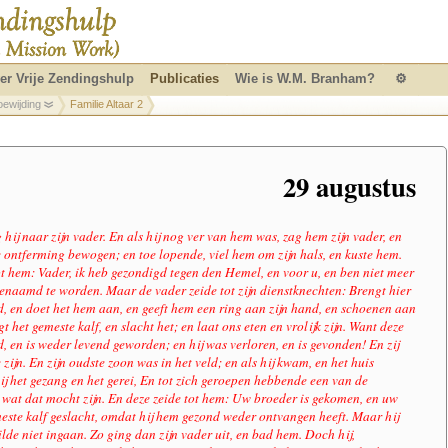
er Vrije Zendingshulp
Publicaties
Wie is W.M. Branham?
⚙
oewijding
Familie Altaar 2
29 augustus
hij naar zijn vader. En als hij nog ver van hem was, zag hem zijn vader, en
e ontferming bewogen; en toe lopende, viel hem om zijn hals, en kuste hem.
ot hem: Vader, ik heb gezondigd tegen den Hemel, en voor u, en ben niet meer
naamd te worden. Maar de vader zeide tot zijn dienstknechten: Brengt hier
d, en doet het hem aan, en geeft hem een ring aan zijn hand, en schoenen aan
t het gemeste kalf, en slacht het; en laat ons eten en vrolijk zijn. Want deze
 en is weder levend geworden; en hij was verloren, en is gevonden! En zij
 zijn. En zijn oudste zoon was in het veld; en als hij kwam, en het huis
ij het gezang en het gerei, En tot zich geroepen hebbende een van de
 wat dat mocht zijn. En deze zeide tot hem: Uw broeder is gekomen, en uw
meste kalf geslacht, omdat hij hem gezond weder ontvangen heeft. Maar hij
lde niet ingaan. Zo ging dan zijn vader uit, en bad hem. Doch hij,