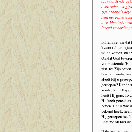
antwoordende, zeide
overtreden, en gij 
zijn. Maar als dez
hem het gemeste kalf
uwe. Men behoorde 
levend geworden; e
Ik herinner me dat 
kwam achter mij aa
wilde komen, maar 
Omdat God tevoren
voorbestemde (Hall
zijn, tot Zijn eer e
tevoren kende, heef
Heeft Hij u geroep
geroepen? Kende u 
kende, heeft Hij ge
heeft Hij gerechtva
Hij heeft gerechtvaa
Amen. Dat is wat de
gekend heeft, heeft
Hij geroepen heeft,
Laat me nu hier de S
“Die hen te voren v