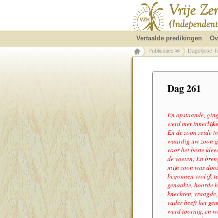
Vertaalde predikingen
Ov
Publicaties
Dagelijkse T
Dag 261
En opstaande, ging 
werd met innerlijk
En de zoon zeide t
waardig uw zoon ge
voor het beste klee
de voeten; En breng
mijn zoon was dood,
begonnen vrolijk te
genaakte, hoorde h
knechten, vraagde,
vader heeft het ge
werd toornig, en wi