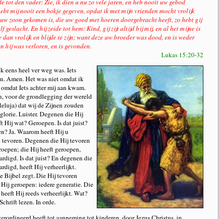
 tot den vader: Zie, ik dien u nu zo vele jaren, en heb nooit uw gebod
hebt mij nooit een bokje gegeven, opdat ik met mijn vrienden mocht vrolijk
e uw zoon gekomen is, die uw goed met hoeren doorgebracht heeft, zo hebt gij
 geslacht. En hij zeide tot hem: Kind, gij zijt altijd bij mij, en al het mijne is
dan vrolijk en blijde te zijn; want deze uw broeder was dood, en is weder
n hij was verloren, en is gevonden.
Lukas 15:20-32
ik eens heel ver weg was. Iets
n. Amen. Het was niet omdat ik
omdat Iets achter mij aan kwam.
, voor de grondlegging der wereld
eluja) dat wij de Zijnen zouden
n glorie. Luister. Degenen die Hij
t Hij wat? Geroepen. Is dat juist?
en? Ja. Waarom heeft Hij u
tevoren. Degenen die Hij tevoren
roepen; die Hij heeft geroepen,
ardigd. Is dat juist? En degenen die
rdigd, heeft Hij verheerlijkt.
 Bijbel zegt. Die Hij tevoren
 Hij geroepen: iedere generatie. Die
 heeft Hij reeds verheerlijkt. Wat?
chrift lezen. In orde.
erordineerd heeft tot aanneming tot kinderen, door Jezus Christus, in