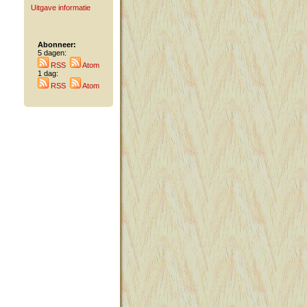
Uitgave informatie
Abonneer:
5 dagen:
RSS
Atom
1 dag:
RSS
Atom