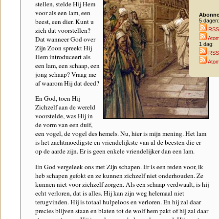
stellen, stelde Hij Hem
voor als een lam, een
Abonne
beest, een dier. Kunt u
5 dagen
zich dat voorstellen?
RSS
Dat wanneer God over
Ato
1 dag:
Zijn Zoon spreekt Hij
RSS
Hem introduceert als
Ato
een lam, een schaap, een
jong schaap? Vraag me
af waarom Hij dat deed?
En God, toen Hij
Zichzelf aan de wereld
voorstelde, was Hij in
de vorm van een duif,
een vogel, de vogel des hemels. Nu, hier is mijn mening. Het lam
is het zachtmoedigste en vriendelijkste van al de beesten die er
op de aarde zijn. Er is geen enkele vriendelijker dan een lam.
En God vergeleek ons met Zijn schapen. Er is een reden voor, ik
heb schapen gefokt en ze kunnen zichzelf niet onderhouden. Ze
kunnen niet voor zichzelf zorgen. Als een schaap verdwaalt, is hij
echt verloren, dat is alles. Hij kan zijn weg helemaal niet
terugvinden. Hij is totaal hulpeloos en verloren. En hij zal daar
precies blijven staan en blaten tot de wolf hem pakt of hij zal daar