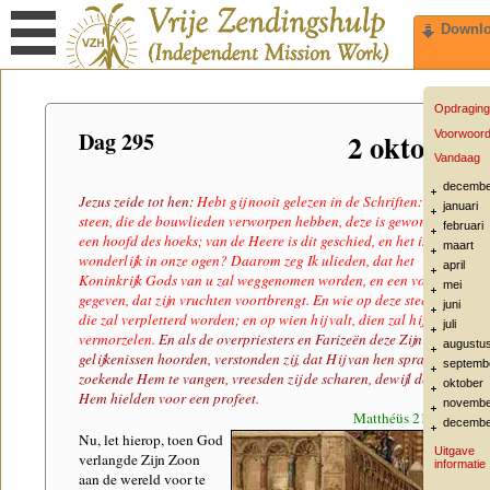
Downl
Opdraging
Dag 295
2 oktober
Voorwoor
Vandaag
decembe
Jezus zeide tot hen:
Hebt gij nooit gelezen in de Schriften: De
januari
steen, die de bouwlieden verworpen hebben, deze is geworden tot
februari
een hoofd des hoeks; van de Heere is dit geschied, en het is
maart
wonderlijk in onze ogen? Daarom zeg Ik ulieden, dat het
april
Koninkrijk Gods van u zal weggenomen worden, en een volk
mei
gegeven, dat zijn vruchten voortbrengt. En wie op deze steen valt,
juni
die zal verpletterd worden; en op wien hij valt, dien zal hij
juli
vermorzelen.
En als de overpriesters en Farizeën deze Zijn
augustu
gelijkenissen hoorden, verstonden zij, dat Hij van hen sprak. En
septemb
zoekende Hem te vangen, vreesden zij de scharen, dewijl deze
oktober
Hem hielden voor een profeet.
novembe
Matthéüs 21:42-46
decembe
Nu, let hierop, toen God
Uitgave
verlangde Zijn Zoon
informatie
aan de wereld voor te