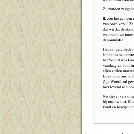
Zij zouden zeggen:
Ik zou het aan een
van onze kerk.” Ze
dat wij dat denken
waarheen we moeste
denominatie.
Het zal geschieden 
Johannes het eerst
het Woord was God.
vandaag en voor im
allen zullen moete
Boek voor ons wil 
Zijn Woord zal geve
hier levend aan ons
Nu zijn er vele di
hij maar wenst. Maa
komt en bewijst dat