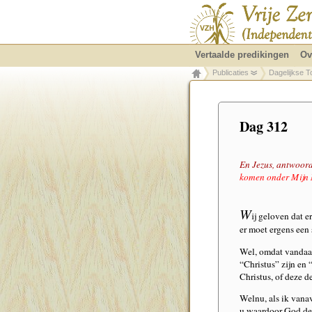
Vertaalde predikingen
Ov
Publicaties
Dagelijkse T
Dag 312
En Jezus, antwoord
komen onder Mijn N
W
ij geloven dat 
er moet ergens een 
Wel, omdat vandaag
“Christus” zijn en 
Christus, of deze d
Welnu, als ik vana
u waardoor God de