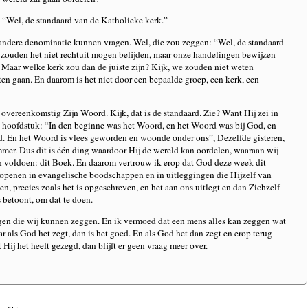
 “Wel, de standaard van de Katholieke kerk.”
 andere denominatie kunnen vragen. Wel, die zou zeggen: “Wel, de standaard
 zouden het niet rechtuit mogen belijden, maar onze handelingen bewijzen
. Maar welke kerk zou dan de juiste zijn? Kijk, we zouden niet weten
n gaan. En daarom is het niet door een bepaalde groep, een kerk, een
overeenkomstig Zijn Woord. Kijk, dat is de standaard. Zie? Want Hij zei in
e hoofdstuk: “In den beginne was het Woord, en het Woord was bij God, en
 En het Woord is vlees geworden en woonde onder ons”, Dezelfde gisteren,
mer. Dus dit is één ding waardoor Hij de wereld kan oordelen, waaraan wij
n voldoen: dit Boek. En daarom vertrouw ik erop dat God deze week dit
openen in evangelische boodschappen en in uitleggingen die Hijzelf van
n, precies zoals het is opgeschreven, en het aan ons uitlegt en dan Zichzelf
 betoont, om dat te doen.
ngen die wij kunnen zeggen. En ik vermoed dat een mens alles kan zeggen wat
r als God het zegt, dan is het goed. En als God het dan zegt en erop terug
 Hij het heeft gezegd, dan blijft er geen vraag meer over.