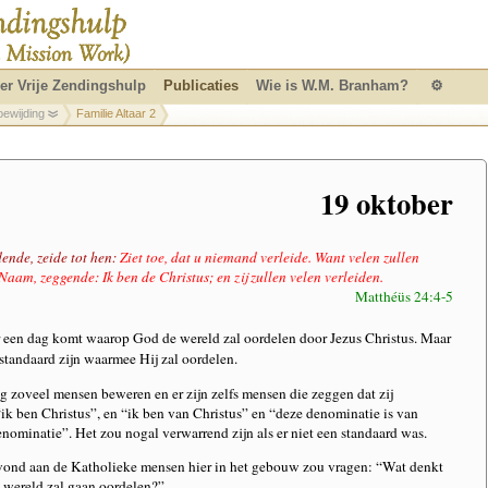
er Vrije Zendingshulp
Publicaties
Wie is W.M. Branham?
⚙
oewijding
Familie Altaar 2
19 oktober
ende, zeide tot hen:
Ziet toe, dat u niemand verleide. Want velen zullen
aam, zeggende: Ik ben de Christus; en zij zullen velen verleiden.
Matthéüs 24:4-5
er een dag komt waarop God de wereld zal oordelen door Jezus Christus. Maar
standaard zijn waarmee Hij zal oordelen.
 zoveel mensen beweren en er zijn zelfs mensen die zeggen dat zij
“ik ben Christus”, en “ik ben van Christus” en “deze denominatie is van
enominatie”. Het zou nogal verwarrend zijn als er niet een standaard was.
vond aan de Katholieke mensen hier in het gebouw zou vragen: “Wat denkt
 wereld zal gaan oordelen?”