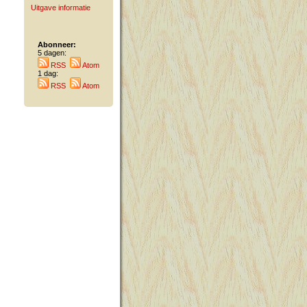
Uitgave informatie
Abonneer:
5 dagen:
RSS
Atom
1 dag:
RSS
Atom