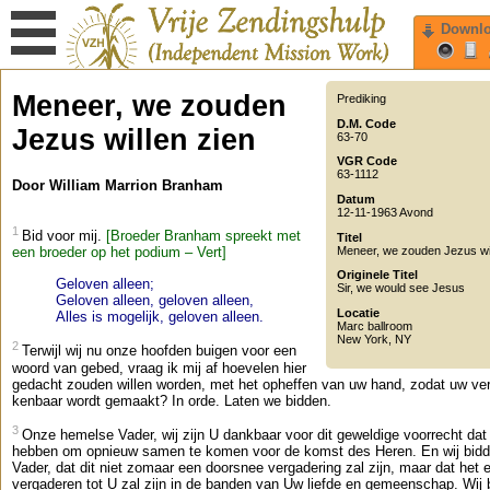
Downl
Meneer, we zouden
Prediking
D.M. Code
Jezus willen zien
63-70
VGR Code
63-1112
Door William Marrion Branham
Datum
12-11-1963 Avond
1
Bid voor mij.
[Broeder Branham spreekt met
Titel
Meneer, we zouden Jezus wil
een broeder op het podium – Vert]
Originele Titel
Geloven alleen;
Sir, we would see Jesus
Geloven alleen, geloven alleen,
Locatie
Alles is mogelijk, geloven alleen.
Marc ballroom
New York
,
NY
2
Terwijl wij nu onze hoofden buigen voor een
woord van gebed, vraag ik mij af hoevelen hier
gedacht zouden willen worden, met het opheffen van uw hand, zodat uw ve
kenbaar wordt gemaakt? In orde. Laten we bidden.
3
Onze hemelse Vader, wij zijn U dankbaar voor dit geweldige voorrecht dat 
hebben om opnieuw samen te komen voor de komst des Heren. En wij bidd
Vader, dat dit niet zomaar een doorsnee vergadering zal zijn, maar dat het 
vergaderen tot U zal zijn in de banden van Uw liefde en gemeenschap. Wij 