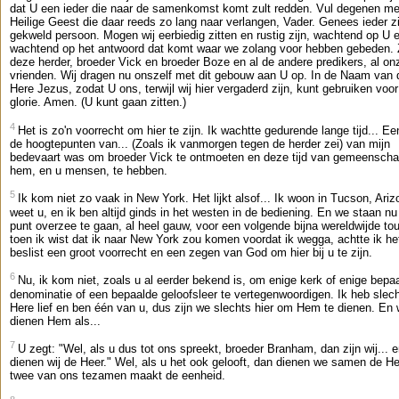
dat U een ieder die naar de samenkomst komt zult redden. Vul degenen me
Heilige Geest die daar reeds zo lang naar verlangen, Vader. Genees ieder z
gekweld persoon. Mogen wij eerbiedig zitten en rustig zijn, wachtend op U 
wachtend op het antwoord dat komt waar we zolang voor hebben gebeden.
deze herder, broeder Vick en broeder Boze en al de andere predikers, al on
vrienden. Wij dragen nu onszelf met dit gebouw aan U op. In de Naam van 
Here Jezus, zodat U ons, terwijl wij hier vergaderd zijn, kunt gebruiken voo
glorie. Amen. (U kunt gaan zitten.)
4
Het is zo'n voorrecht om hier te zijn. Ik wachtte gedurende lange tijd... E
de hoogtepunten van... (Zoals ik vanmorgen tegen de herder zei) van mijn
bedevaart was om broeder Vick te ontmoeten en deze tijd van gemeensch
hem, en u mensen, te hebben.
5
Ik kom niet zo vaak in New York. Het lijkt alsof... Ik woon in Tucson, Ariz
weet u, en ik ben altijd ginds in het westen in de bediening. En we staan nu
punt overzee te gaan, al heel gauw, voor een volgende bijna wereldwijde to
toen ik wist dat ik naar New York zou komen voordat ik wegga, achtte ik he
beslist een groot voorrecht en een zegen van God om hier bij u te zijn.
6
Nu, ik kom niet, zoals u al eerder bekend is, om enige kerk of enige bepa
denominatie of een bepaalde geloofsleer te vertegenwoordigen. Ik heb slec
Here lief en ben één van u, dus zijn we slechts hier om Hem te dienen. En 
dienen Hem als...
7
U zegt: "Wel, als u dus tot ons spreekt, broeder Branham, dan zijn wij... 
dienen wij de Heer." Wel, als u het ook gelooft, dan dienen we samen de He
twee van ons tezamen maakt de eenheid.