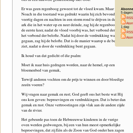
Er was geen regenboog geweest tot de vloed kwam. Maar nadat
Abonne
5 dagen
Noach in die toestand was gedrukt waarin hij zich bevond, om
RSS
veertig dagen en nachten in een storm rond te drijven in de kleine
Ato
ark die in het water op en neer deinde, zag hij de regenboog voor
1 dag:
de eerste keer, nadat de vloed voorbij was, het verbond der hoop,
RSS
het verbond der belofte. Nadat hij door de verdrukking was
Ato
gegaan, zag hij de belofte. Dat is de manier waarop u de belofte
ziet, nadat u door de verdrukking bent gegaan.
Ik houd van dat gedicht of die psalm:
Moet ik naar huis gedragen worden, naar de hemel, op een
bloemenbed van gemak,
Terwijl anderen vochten om de prijs te winnen en door bloedige
zeeën voeren?
Wij vragen naar gemak en rust; God geeft ons het beste wat Hij
ons kon geven: beproevingen en verdrukkingen. Dat is beter dan
gemak en rust. Onze vertroostingen zijn vlak aan de andere zijde
van de rivier.
Het gebeurde pas toen de Hebreeuwse kinderen in de vurige
oven werden gedwongen, bij een van hun meest opmerkelijke
beproevingen, dat zij Eén als de Zoon van God onder hen zagen