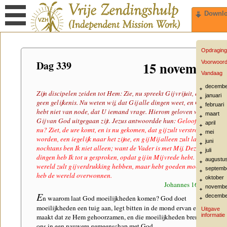
Downl
Opdraging
Dag 339
15 november
Voorwoor
Vandaag
decembe
Zijn discipelen zeiden tot Hem: Zie, nu spreekt Gij vrijuit, en zegt
januari
geen gelijkenis. Nu weten wij, dat Gij alle dingen weet, en Gij
februari
hebt niet van node, dat U iemand vrage. Hierom geloven wij, dat
maart
Gij van God uitgegaan zijt. Jezus antwoordde hun:
Gelooft gij
april
nu? Ziet, de ure komt, en is nu gekomen, dat gij zult verstrooid
mei
worden, een iegelijk naar het zijne, en gij Mij alleen zult laten; en
juni
nochtans ben Ik niet alleen; want de Vader is met Mij. Deze
juli
dingen heb Ik tot u gesproken, opdat gij in Mij vrede hebt. In de
augustu
wereld zult gij verdrukking hebben, maar hebt goeden moed, Ik
septemb
heb de wereld overwonnen.
oktober
Johannes 16:29-33
novembe
E
decembe
n waarom laat God moeilijkheden komen? God doet
moeilijkheden een tuig aan, legt bitten in de mond ervan en
Uitgave
informatie
maakt dat ze Hem gehoorzamen, en die moeilijkheden brengen
ons in een nauwere gemeenschap met God.