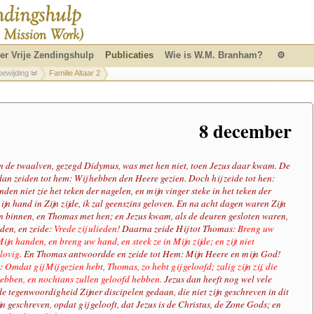
er Vrije Zendingshulp
Publicaties
Wie is W.M. Branham?
⚙
oewijding
Familie Altaar 2
8 december
 de twaalven, gezegd Didymus, was met hen niet, toen Jezus daar kwam. De
dan zeiden tot hem: Wij hebben den Heere gezien. Doch hij zeide tot hen:
anden niet zie het teken der nagelen, en mijn vinger steke in het teken der
ijn hand in Zijn zijde, ik zal geenszins geloven. En na acht dagen waren Zijn
 binnen, en Thomas met hen; en Jezus kwam, als de deuren gesloten waren,
dden, en zeide:
Vrede zij ulieden!
Daarna zeide Hij tot Thomas:
Breng uw
Mijn handen, en breng uw hand, en steek ze in Mijn zijde; en zijt niet
lovig.
En Thomas antwoordde en zeide tot Hem: Mijn Heere en mijn God!
m:
Omdat gij Mij gezien hebt, Thomas, zo hebt gij geloofd; zalig zijn zij, die
 hebben, en nochtans zullen geloofd hebben.
Jezus dan heeft nog wel vele
e tegenwoordigheid Zijner discipelen gedaan, die niet zijn geschreven in dit
n geschreven, opdat gij gelooft, dat Jezus is de Christus, de Zone Gods; en