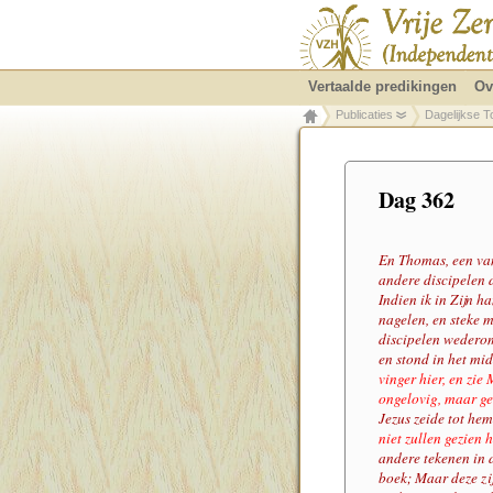
Vertaalde predikingen
Ov
Publicaties
Dagelijkse T
Dag 362
En Thomas, een van
andere discipelen 
Indien ik in Zijn h
nagelen, en steke m
discipelen wederom
en stond in het mi
vinger hier, en zie 
ongelovig, maar ge
Jezus zeide tot he
niet zullen gezien
andere tekenen in d
boek; Maar deze zij