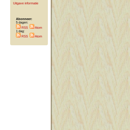
Uitgave informatie
Abonneer:
5 dagen:
RSS
Atom
1 dag:
RSS
Atom