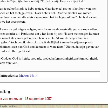
anden in Zijn zijde; toen zei hij: “O, het is mijn Here en mijn God.”
s, je gelooft sinds je hebt gezien. Maar hoeveel groter is het loon van hen
bben en het toch geloven.” Daar hebt u het. Daartoe moeten we komen.
het loon van hen die niets zagen, maar het toch geloofden.” Het is door een
t we het accepteren.
ekenen de gelovigen volgen, maar laten we de eerste dingen voorop stellen.
ben zonder dit. Paulus zei dat u het kon; hij zei: “Ik zou met tongen kunnen
 zowel als van engelen; toch ben ik niets. Al zou ik bergen kunnen
 geloof; toch ben ik niets. Al zou ik de Bijbel kunnen begrijpen op zo’n
geheimenissen van God zou kennen; ik ware niets.” Ziet u, dat zijn gaven van
zonder de Heilige Geest.
s God, en God is liefde, vreugde, vrede, lankmoedigheid, zachtmoedigheid,
Geest van God.
riftgedeelte:
Markus 16:14
ediking:
tuk zes en zeven
15 september 1957
ionele cookies.