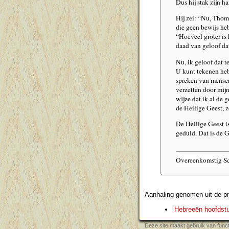
Dus hij stak zijn h
Hij zei: “Nu, Thoma
die geen bewijs he
“Hoeveel groter is 
daad van geloof da
Nu, ik geloof dat t
U kunt tekenen heb
spreken van mensen
verzetten door mijn
wijze dat ik al de 
de Heilige Geest, 
De Heilige Geest i
geduld. Dat is de 
Overeenkomstig Sch
Aanhaling genomen uit de pr
Hebreeën hoofds
Deze site maakt gebruik van funct