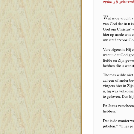
opdat gij, gelovend
W
at is de vrucht 
van God dat in u i
God om Christus’ w
hier op aarde was 
uw straf ervoor. G
Vervolgens is Hij 
weet u dat God goe
liefde en Zijn gewe
hebben die u wenst
Thomas wilde niet 
zal een of ander be
vingers hier in Zij
u, hij was volkomen
te geloven. Dus hij
En Jezus verscheen;
hebben.”
Dat is de manier wa
jubelen.” “O, ga je 