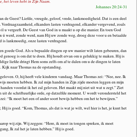
e, het leven hebt in Zijn Naam.
Johannes 20:24-31
van de Geest? Liefde, vreugde, geloof, vrede, lankmoedigheid. Dat is een deel
s. Verdraagzaamheid, elkanders lasten verdragend, elkander vergevend, zoals
il u vergeeft. De Geest van God in u maakt u op die manier. En toen God
en ú werd, zonde werd, nam Hij uw zonde weg, droeg deze voor u en betaalde
od is lankmoedig, onze lasten verdragend.
een goede God. Als u bepaalde dingen op uw manier wilt laten gebeuren, dan
d genoeg is om dat te doen. Hij houdt ervan om u gelukkig te maken. Hij is
ldige liefde dringt Hem soms zelfs om af te dalen om u de dingen te laten
. Kijk naar Thomas na de opstanding.
geloven. O, hij heeft vele kinderen vandaag. Maar Thomas zei: “Nee, nee. Ik
wijs moeten hebben. Ik zal mijn handen in Zijn zijde moeten leggen en mijn
n handen voordat ik het zal geloven. Het maakt mij niet uit wat u zegt.” Ziet
 uit de schriftuurlijke orde, op datzelfde moment. U wordt verondersteld het
 zei: “Ik moet het een of ander soort bewijs hebben om het te bewijzen.”
 Hij is goed. “Kom, Thomas, als dat is wat je wilt, wel hier is het, je kunt het
arop wij zijn. Wij zeggen: “Here, ik moet in tongen spreken, ik moet
gang, Ik zal het je laten hebben.” Hij is goed.