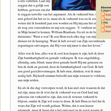
u iets vertellen. Laat mij
zeggen dat u gelijk zou
Abonne
hebben, gewoon om dat
5 dagen
te zeggen terwille van het argument. Als ik verkeerd ben, wat ik
RSS
niet geloof dat het zo is; maar als ik verkeerd was en ik zou nu al
Ato
1 dag:
weten dat ik honderd jaar zou worden en Hij mij aan het eind van
RSS
de weg zou veroordelen en mij zou zeggen: ‘U verdient niet om
Ato
in Mijn hemel te komen, William Branham. Ga uit in de buitenste
duisternis.’ Weet u wat? Ik zou Hem toch elke dag van mijn leven
dienen tot ik heenging. Want ik heb zoveel van Zijn onverdiende
zegeningen ontvangen, dat Hij voor mij meer is dan het leven.”
Alles wat ik ben, alles wat ik ooit kon hopen te zijn, heb ik door
Zijn barmhartigheid en genade verkregen. Ik was ongelukkig,
ellendig, arm, blind; maar door genade heeft Hij me genezen en
ben ik sterk en gezond, door de barmhartigheid van God. Ik heb
een goed gezichtsvermogen. Ik heb eten, drinken, wat ik maar
nodig heb. Hij heeft nimmer beloofd aan mijn wensen te voldoen;
aan mijn nóden.
En als ik die dag verworpen word, ik kan niet zien waarom ik dat
zal zijn, maar als ik wist dat ik verkeerd was en God had mij
gekozen om verkeerd te zijn, dan zou ik wensen verkeerd te
blijven, omdat ik Zijn wil wens te doen. Ik heb Hem zo lief dat ik
wens dat Zijn wil wordt gedaan. Welnu, dat is een krasse
uitspraak, maar ik hoop dat u het ontvangt in de geest waarin ik