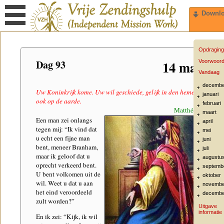
Downl
Opdraging
Dag 93
14 maart
Voorwoor
Vandaag
decembe
Uw Koninkrijk kome. Uw wil geschiede, gelijk in den hemel alzo
januari
ook op de aarde.
februari
Matthéüs 6:10
maart
Een man zei onlangs
april
tegen mij: “Ik vind dat
mei
u echt een fijne man
juni
bent, meneer Branham,
juli
maar ik geloof dat u
augustu
oprecht verkeerd bent.
septemb
U bent volkomen uit de
oktober
wil. Weet u dat u aan
novembe
het eind veroordeeld
decembe
zult worden?”
Uitgave
informatie
En ik zei: “Kijk, ik wil