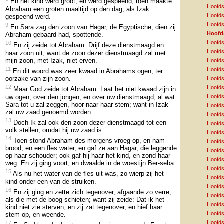
En het kind werd groot, en werd gespeend; toen maakte
Hoofds
Abraham een groten maaltijd op den dag, als Izak
Hoofds
gespeend werd.
Hoofds
9
En Sara zag den zoon van Hagar, de Egyptische, dien zij
Hoofd
Abraham gebaard had, spottende.
Hoofds
10
En zij zeide tot Abraham: Drijf deze dienstmaagd en
Hoofds
haar zoon uit; want de zoon dezer dienstmaagd zal met
mijn zoon, met Izak, niet erven.
Hoofds
11
Hoofds
En dit woord was zeer kwaad in Abrahams ogen, ter
oorzake van zijn zoon.
Hoofds
12
Hoofds
Maar God zeide tot Abraham: Laat het niet kwaad zijn in
uw ogen, over den jongen, en over uw dienstmaagd; al wat
Hoofds
Sara tot u zal zeggen, hoor naar haar stem; want in Izak
Hoofds
zal uw zaad genoemd worden.
Hoofds
13
Doch Ik zal ook den zoon dezer dienstmaagd tot een
Hoofds
volk stellen, omdat hij uw zaad is.
Hoofds
14
Toen stond Abraham des morgens vroeg op, en nam
Hoofds
brood, en een fles water, en gaf ze aan Hagar, die leggende
Hoofds
op haar schouder; ook gaf hij haar het kind, en zond haar
Hoofds
weg. En zij ging voort, en dwaalde in de woestijn Ber-seba.
Hoofds
15
Als nu het water van de fles uit was, zo wierp zij het
Hoofds
kind onder een van de struiken.
Hoofds
16
En zij ging en zette zich tegenover, afgaande zo verre,
Hoofds
als die met de boog schieten; want zij zeide: Dat ik het
Hoofds
kind niet zie sterven; en zij zat tegenover, en hief haar
Hoofds
stem op, en weende.
Hoofds
17