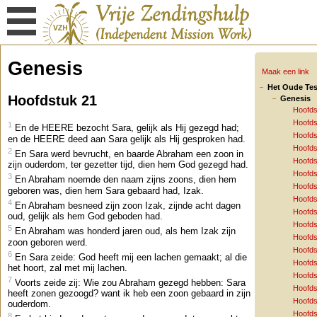
Genesis
Maak een link
Het Oude Te
Hoofdstuk 21
Genesis
Hoofds
Hoofds
1
En de HEERE bezocht Sara, gelijk als Hij gezegd had;
Hoofds
en de HEERE deed aan Sara gelijk als Hij gesproken had.
Hoofds
2
En Sara werd bevrucht, en baarde Abraham een zoon in
Hoofds
zijn ouderdom, ter gezetter tijd, dien hem God gezegd had.
Hoofds
3
En Abraham noemde den naam zijns zoons, dien hem
Hoofds
geboren was, dien hem Sara gebaard had, Izak.
Hoofds
4
En Abraham besneed zijn zoon Izak, zijnde acht dagen
Hoofds
oud, gelijk als hem God geboden had.
Hoofds
5
En Abraham was honderd jaren oud, als hem Izak zijn
Hoofds
zoon geboren werd.
Hoofds
6
En Sara zeide: God heeft mij een lachen gemaakt; al die
Hoofds
het hoort, zal met mij lachen.
Hoofds
7
Voorts zeide zij: Wie zou Abraham gezegd hebben: Sara
Hoofds
heeft zonen gezoogd? want ik heb een zoon gebaard in zijn
Hoofds
ouderdom.
Hoofds
8