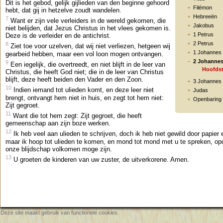
Dit is het gebod, gelijk gijlieden van den beginne gehoord
Filémon
hebt, dat gij in hetzelve zoudt wandelen.
Hebreeën
7
Want er zijn vele verleiders in de wereld gekomen, die
Jakobus
niet belijden, dat Jezus Christus in het vlees gekomen is.
1 Petrus
Deze is de verleider en de antichrist.
2 Petrus
8
Ziet toe voor uzelven, dat wij niet verliezen, hetgeen wij
1 Johannes
gearbeid hebben, maar een vol loon mogen ontvangen.
2 Johanne
9
Een iegelijk, die overtreedt, en niet blijft in de leer van
Hoofdst
Christus, die heeft God niet; die in de leer van Christus
blijft, deze heeft beiden den Vader en den Zoon.
3 Johannes
10
Indien iemand tot ulieden komt, en deze leer niet
Judas
brengt, ontvangt hem niet in huis, en zegt tot hem niet:
Openbaring
Zijt gegroet.
11
Want die tot hem zegt: Zijt gegroet, die heeft
gemeenschap aan zijn boze werken.
12
Ik heb veel aan ulieden te schrijven, doch ik heb niet gewild door papier e
maar ik hoop tot ulieden te komen, en mond tot mond met u te spreken, op
onze blijdschap volkomen moge zijn.
13
U groeten de kinderen van uw zuster, de uitverkorene. Amen.
Deze site maakt gebruik van functionele cookies.