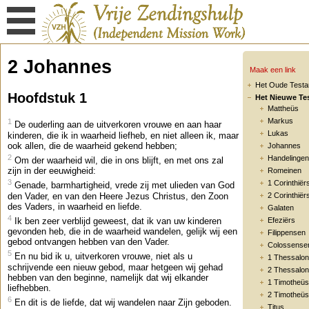
2 Johannes
Maak een link
Het Oude Test
Hoofdstuk 1
Het Nieuwe Te
Mattheüs
Markus
1
De ouderling aan de uitverkoren vrouwe en aan haar
Lukas
kinderen, die ik in waarheid liefheb, en niet alleen ik, maar
ook allen, die de waarheid gekend hebben;
Johannes
2
Handelingen
Om der waarheid wil, die in ons blijft, en met ons zal
zijn in der eeuwigheid:
Romeinen
3
1 Corinthiër
Genade, barmhartigheid, vrede zij met ulieden van God
den Vader, en van den Heere Jezus Christus, den Zoon
2 Corinthiër
des Vaders, in waarheid en liefde.
Galaten
4
Ik ben zeer verblijd geweest, dat ik van uw kinderen
Efeziërs
gevonden heb, die in de waarheid wandelen, gelijk wij een
Filippensen
gebod ontvangen hebben van den Vader.
Colossense
5
En nu bid ik u, uitverkoren vrouwe, niet als u
1 Thessalon
schrijvende een nieuw gebod, maar hetgeen wij gehad
2 Thessalon
hebben van den beginne, namelijk dat wij elkander
1 Timotheüs
liefhebben.
2 Timotheüs
6
En dit is de liefde, dat wij wandelen naar Zijn geboden.
Titus