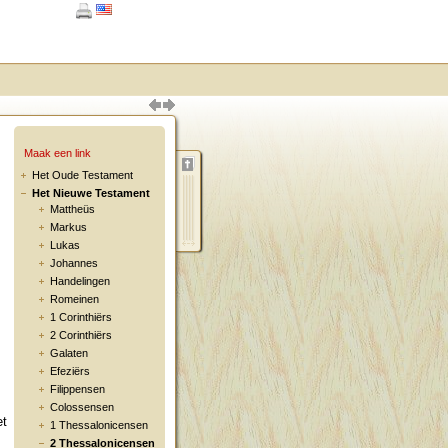
Maak een link
Het Oude Testament
Het Nieuwe Testament
Mattheüs
Markus
Lukas
Johannes
Handelingen
Romeinen
1 Corinthiërs
2 Corinthiërs
Galaten
Efeziërs
Filippensen
Colossensen
et
1 Thessalonicensen
2 Thessalonicensen