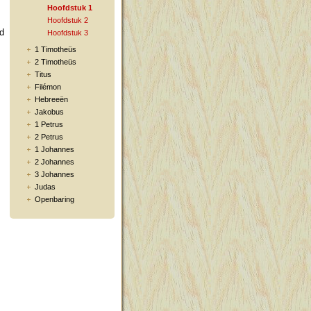
Hoofdstuk 1
Hoofdstuk 2
id
Hoofdstuk 3
1 Timotheüs
2 Timotheüs
Titus
Filémon
Hebreeën
Jakobus
1 Petrus
2 Petrus
1 Johannes
2 Johannes
3 Johannes
Judas
Openbaring