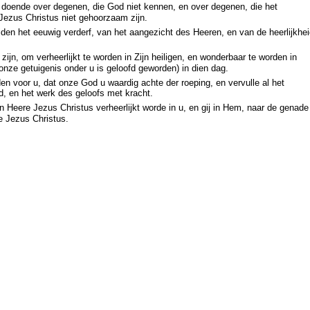
oende over degenen, die God niet kennen, en over degenen, die het
ezus Christus niet gehoorzaam zijn.
ijden het eeuwig verderf, van het aangezicht des Heeren, en van de heerlijkhe
jn, om verheerlijkt te worden in Zijn heiligen, en wonderbaar te worden in
 onze getuigenis onder u is geloofd geworden) in dien dag.
en voor u, dat onze God u waardig achte der roeping, en vervulle al het
d, en het werk des geloofs met kracht.
eere Jezus Christus verheerlijkt worde in u, en gij in Hem, naar de genade
 Jezus Christus.