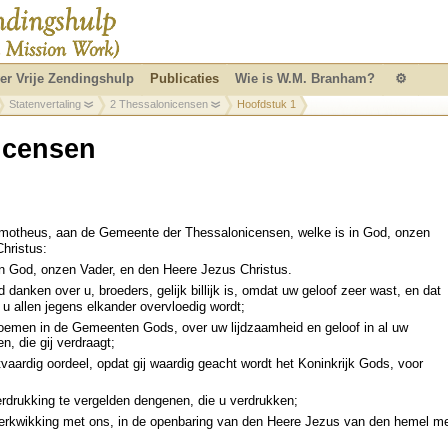
er Vrije Zendingshulp
Publicaties
Wie is W.M. Branham?
⚙
Statenvertaling
2 Thessalonicensen
Hoofdstuk 1
icensen
imotheus, aan de Gemeente der Thessalonicensen, welke is in God, onzen
hristus:
n God, onzen Vader, en den Heere Jezus Christus.
 danken over u, broeders, gelijk billijk is, omdat uw geloof zeer wast, en dat
n u allen jegens elkander overvloedig wordt;
roemen in de Gemeenten Gods, over uw lijdzaamheid en geloof in al uw
n, die gij verdraagt;
aardig oordeel, opdat gij waardig geacht wordt het Koninkrijk Gods, voor
erdrukking te vergelden dengenen, die u verdrukken;
verkwikking met ons, in de openbaring van den Heere Jezus van den hemel m