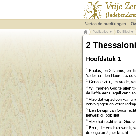
Vertaalde predikingen
Ov
Publicaties
De Bijbel
2 Thessalon
Hoofdstuk 1
1
Paulus, en Silvanus, en T
Vader, en den Heere Jezus C
2
Genade zij u, en vrede, va
3
Wij moeten God te allen tijd
de liefde eens iegelijken va
4
Alzo dat wij zelven van u 
vervolgingen en verdrukkinge
5
Een bewijs van Gods rechtv
hetwelk gij ook lijdt;
6
Alzo het recht is bij God v
7
En u, die verdrukt wordt, 
de engelen Zijner kracht;