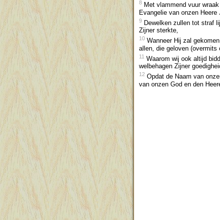
8
Met vlammend vuur wraak d
Evangelie van onzen Heere J
9
Dewelken zullen tot straf l
Zijner sterkte,
10
Wanneer Hij zal gekomen zi
allen, die geloven (overmits
11
Waarom wij ook altijd bidd
welbehagen Zijner goedighei
12
Opdat de Naam van onzen H
van onzen God en den Heere