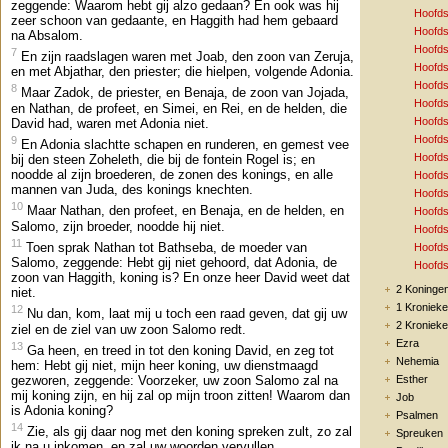
zeggende: Waarom hebt gij alzo gedaan? En ook was hij
Hoofds
zeer schoon van gedaante, en Haggith had hem gebaard
Hoofds
na Absalom.
Hoofds
7
En zijn raadslagen waren met Joab, den zoon van Zeruja,
Hoofds
en met Abjathar, den priester; die hielpen, volgende Adonia.
Hoofds
8
Maar Zadok, de priester, en Benaja, de zoon van Jojada,
Hoofds
en Nathan, de profeet, en Simei, en Rei, en de helden, die
Hoofds
David had, waren met Adonia niet.
Hoofds
9
En Adonia slachtte schapen en runderen, en gemest vee
Hoofds
bij den steen Zoheleth, die bij de fontein Rogel is; en
noodde al zijn broederen, de zonen des konings, en alle
Hoofds
mannen van Juda, des konings knechten.
Hoofds
10
Maar Nathan, den profeet, en Benaja, en de helden, en
Hoofds
Salomo, zijn broeder, noodde hij niet.
Hoofds
11
Toen sprak Nathan tot Bathseba, de moeder van
Hoofds
Salomo, zeggende: Hebt gij niet gehoord, dat Adonia, de
Hoofds
zoon van Haggith, koning is? En onze heer David weet dat
2 Koninge
niet.
1 Kroniek
12
Nu dan, kom, laat mij u toch een raad geven, dat gij uw
2 Kroniek
ziel en de ziel van uw zoon Salomo redt.
Ezra
13
Ga heen, en treed in tot den koning David, en zeg tot
Nehemia
hem: Hebt gij niet, mijn heer koning, uw dienstmaagd
gezworen, zeggende: Voorzeker, uw zoon Salomo zal na
Esther
mij koning zijn, en hij zal op mijn troon zitten! Waarom dan
Job
is Adonia koning?
Psalmen
14
Zie, als gij daar nog met den koning spreken zult, zo zal
Spreuken
ik na u inkomen, en zal uw woorden vervullen.