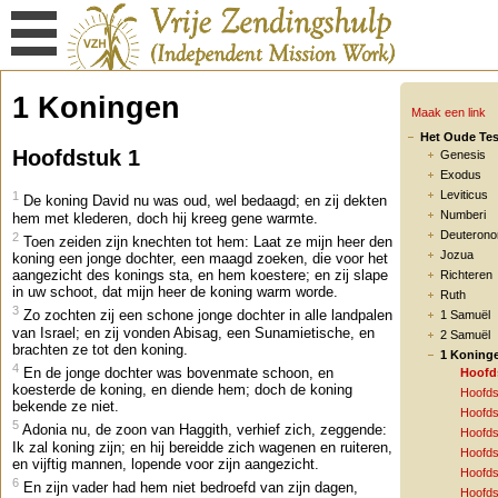
1 Koningen
Maak een link
Het Oude Te
Hoofdstuk 1
Genesis
Exodus
Leviticus
1
De koning David nu was oud, wel bedaagd; en zij dekten
Numberi
hem met klederen, doch hij kreeg gene warmte.
Deuteron
2
Toen zeiden zijn knechten tot hem: Laat ze mijn heer den
Jozua
koning een jonge dochter, een maagd zoeken, die voor het
aangezicht des konings sta, en hem koestere; en zij slape
Richteren
in uw schoot, dat mijn heer de koning warm worde.
Ruth
3
Zo zochten zij een schone jonge dochter in alle landpalen
1 Samuël
van Israel; en zij vonden Abisag, een Sunamietische, en
2 Samuël
brachten ze tot den koning.
1 Koning
4
En de jonge dochter was bovenmate schoon, en
Hoofd
koesterde de koning, en diende hem; doch de koning
Hoofds
bekende ze niet.
Hoofds
5
Adonia nu, de zoon van Haggith, verhief zich, zeggende:
Hoofds
Ik zal koning zijn; en hij bereidde zich wagenen en ruiteren,
Hoofds
en vijftig mannen, lopende voor zijn aangezicht.
Hoofds
6
En zijn vader had hem niet bedroefd van zijn dagen,
Hoofds