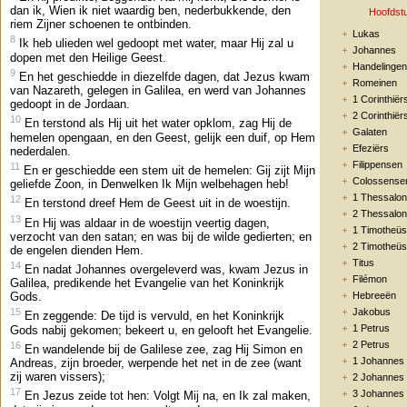
dan ik, Wien ik niet waardig ben, nederbukkende, den
Hoofdst
riem Zijner schoenen te ontbinden.
Lukas
8
Ik heb ulieden wel gedoopt met water, maar Hij zal u
Johannes
dopen met den Heilige Geest.
Handelingen
9
En het geschiedde in diezelfde dagen, dat Jezus kwam
Romeinen
van Nazareth, gelegen in Galilea, en werd van Johannes
1 Corinthiër
gedoopt in de Jordaan.
2 Corinthiër
10
En terstond als Hij uit het water opklom, zag Hij de
Galaten
hemelen opengaan, en den Geest, gelijk een duif, op Hem
Efeziërs
nederdalen.
Filippensen
11
En er geschiedde een stem uit de hemelen: Gij zijt Mijn
Colossense
geliefde Zoon, in Denwelken Ik Mijn welbehagen heb!
1 Thessalon
12
En terstond dreef Hem de Geest uit in de woestijn.
2 Thessalon
13
En Hij was aldaar in de woestijn veertig dagen,
1 Timotheüs
verzocht van den satan; en was bij de wilde gedierten; en
2 Timotheüs
de engelen dienden Hem.
Titus
14
En nadat Johannes overgeleverd was, kwam Jezus in
Filémon
Galilea, predikende het Evangelie van het Koninkrijk
Hebreeën
Gods.
Jakobus
15
En zeggende: De tijd is vervuld, en het Koninkrijk
1 Petrus
Gods nabij gekomen; bekeert u, en gelooft het Evangelie.
2 Petrus
16
En wandelende bij de Galilese zee, zag Hij Simon en
1 Johannes
Andreas, zijn broeder, werpende het net in de zee (want
zij waren vissers);
2 Johannes
17
3 Johannes
En Jezus zeide tot hen: Volgt Mij na, en Ik zal maken,