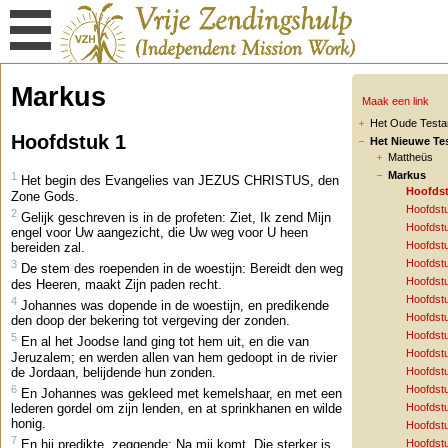
Markus
Maak een link
Het Oude Test
Hoofdstuk 1
Het Nieuwe Te
Mattheüs
Markus
1
Het begin des Evangelies van JEZUS CHRISTUS, den
Hoofdst
Zone Gods.
Hoofdst
2
Gelijk geschreven is in de profeten: Ziet, Ik zend Mijn
Hoofdst
engel voor Uw aangezicht, die Uw weg voor U heen
Hoofdst
bereiden zal.
Hoofdst
3
De stem des roependen in de woestijn: Bereidt den weg
Hoofdst
des Heeren, maakt Zijn paden recht.
Hoofdst
4
Johannes was dopende in de woestijn, en predikende
Hoofdst
den doop der bekering tot vergeving der zonden.
Hoofdst
5
En al het Joodse land ging tot hem uit, en die van
Hoofdst
Jeruzalem; en werden allen van hem gedoopt in de rivier
de Jordaan, belijdende hun zonden.
Hoofdst
6
Hoofdst
En Johannes was gekleed met kemelshaar, en met een
lederen gordel om zijn lenden, en at sprinkhanen en wilde
Hoofdst
honig.
Hoofdst
7
Hoofdst
En hij predikte, zeggende: Na mij komt, Die sterker is