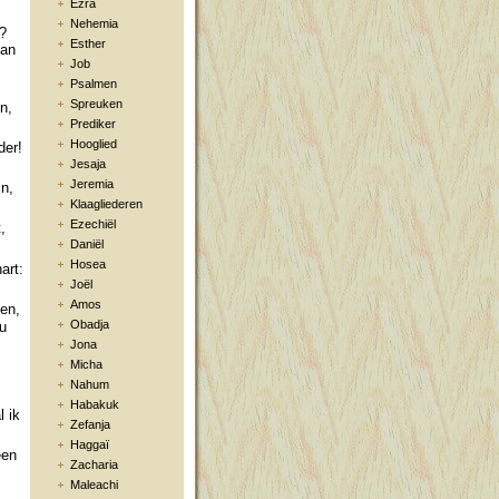
Ezra
Nehemia
n?
Esther
dan
Job
Psalmen
s
Spreuken
n,
Prediker
Hooglied
der!
Jesaja
Jeremia
jn,
Klaagliederen
Ezechiël
,
Daniël
Hosea
art:
Joël
Amos
en,
Obadja
 u
Jona
Micha
Nahum
Habakuk
l ik
Zefanja
Haggaï
een
Zacharia
Maleachi