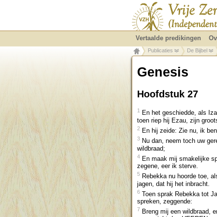
Vertaalde predikingen
Ov
Publicaties
De Bijbel
Genesis
Hoofdstuk 27
1
En het geschiedde, als Iza
toen riep hij Ezau, zijn groo
2
En hij zeide: Zie nu, ik be
3
Nu dan, neem toch uw geree
wildbraad;
4
En maak mij smakelijke spij
zegene, eer ik sterve.
5
Rebekka nu hoorde toe, als
jagen, dat hij het inbracht.
6
Toen sprak Rebekka tot Jak
spreken, zeggende:
7
Breng mij een wildbraad, en