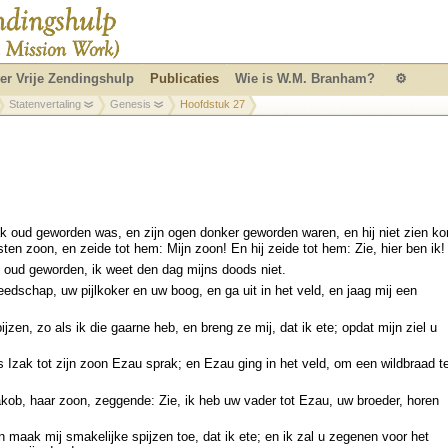
er Vrije Zendingshulp
Publicaties
Wie is W.M. Branham?
⚙
Statenvertaling
Genesis
Hoofdstuk 27
k oud geworden was, en zijn ogen donker geworden waren, en hij niet zien ko
tsten zoon, en zeide tot hem: Mijn zoon! En hij zeide tot hem: Zie, hier ben ik!
n oud geworden, ik weet den dag mijns doods niet.
dschap, uw pijlkoker en uw boog, en ga uit in het veld, en jaag mij een
zen, zo als ik die gaarne heb, en breng ze mij, dat ik ete; opdat mijn ziel u
 Izak tot zijn zoon Ezau sprak; en Ezau ging in het veld, om een wildbraad t
ob, haar zoon, zeggende: Zie, ik heb uw vader tot Ezau, uw broeder, horen
 maak mij smakelijke spijzen toe, dat ik ete; en ik zal u zegenen voor het