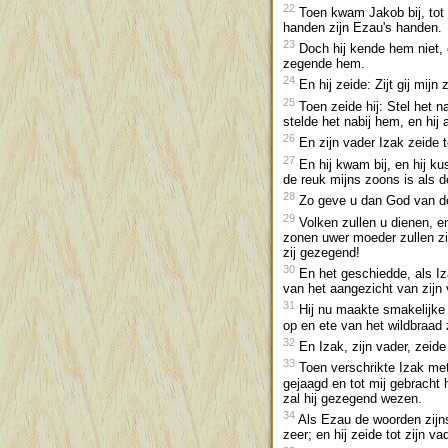
22
Toen kwam Jakob bij, tot 
handen zijn Ezau's handen.
23
Doch hij kende hem niet, o
zegende hem.
24
En hij zeide: Zijt gij mijn
25
Toen zeide hij: Stel het na
stelde het nabij hem, en hij 
26
En zijn vader Izak zeide t
27
En hij kwam bij, en hij ku
de reuk mijns zoons is als 
28
Zo geve u dan God van de
29
Volken zullen u dienen, e
zonen uwer moeder zullen zic
zij gezegend!
30
En het geschiedde, als Iz
van het aangezicht van zijn 
31
Hij nu maakte smakelijke sp
op en ete van het wildbraad 
32
En Izak, zijn vader, zeide
33
Toen verschrikte Izak met 
gejaagd en tot mij gebracht
zal hij gezegend wezen.
34
Als Ezau de woorden zijns
zeer; en hij zeide tot zijn v