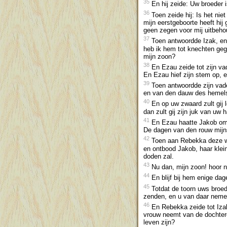
35
En hij zeide: Uw broeder
36
Toen zeide hij: Is het ni
mijn eerstgeboorte heeft hij
geen zegen voor mij uitbeh
37
Toen antwoordde Izak, en z
heb ik hem tot knechten geg
mijn zoon?
38
En Ezau zeide tot zijn va
En Ezau hief zijn stem op, 
39
Toen antwoordde zijn vade
en van den dauw des hemels 
40
En op uw zwaard zult gij l
dan zult gij zijn juk van uw 
41
En Ezau haatte Jakob om 
De dagen van den rouw mijns
42
Toen aan Rebekka deze wo
en ontbood Jakob, haar klein
doden zal.
43
Nu dan, mijn zoon! hoor na
44
En blijf bij hem enige dag
45
Totdat de toorn uws broed
zenden, en u van daar neme
46
En Rebekka zeide tot Izak
vrouw neemt van de dochtere
leven zijn?