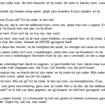
zijn vader Izak, die hem betastte; en hij zeide: De stem is Jakobs stem, maa
mdat zijn handen harig waren, gelijk zijns broeders Ezau's handen; en hij
 zoon Ezau zelf? En hij zeide: Ik ben het!
bij mij, dat ik van het wildbraad mijns zoons ete, opdat mijn ziel u zegene. En
at; hij bracht hem ook wijn, en hij dronk.
ot hem: Kom toch bij, en kus mij, mijn zoon!
ste hem; toen rook hij de reuk zijner klederen, en zegende hem; en hij zeide: Z
de reuk des velds, hetwelk de HEERE gezegend heeft.
 dauw des hemels, en de vettigheid der aarde, en menigte van tarwe en mos
n natien zullen zich voor u nederbuigen; wees heer over uw broederen, en de
h voor u nederbuigen! Vervloekt moet hij zijn, wie u vervloekt; en wie u zege
ak voleindigd had Jakob te zegenen, zo geschiedde het, toen Jakob maar ev
vader Izak uitgegaan was, dat Ezau, zijn broeder, van zijn jacht kwam.
ijzen toe, en bracht die tot zijn vader; en hij zeide tot zijn vader: Mijn vader
zijns zoons, opdat uw ziel mij zegene.
 tot hem: Wie zijt gij? En hij zeide: Ik ben uw zoon, uw eerstgeborene, Ezau.
zeer grote verschrikking, gans zeer, en zeide: Wie is hij dan, die het wildbra
 heeft? en ik heb van alles gegeten, eer gij kwaamt, en heb hem gezegend; oo
 vaders hoorde, zo schreeuwde hij met een groten en bitteren schreeuw, gan
ader: Zegen mij, ook mij, mijn vader!