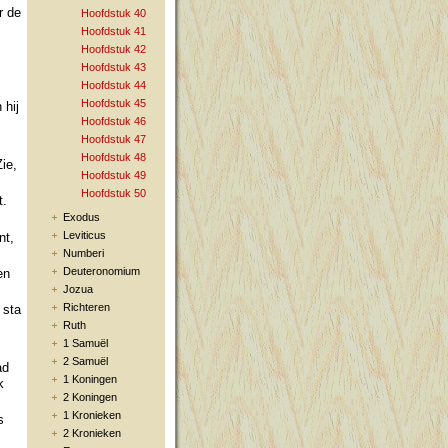
r de
Hoofdstuk 40
Hoofdstuk 41
Hoofdstuk 42
Hoofdstuk 43
Hoofdstuk 44
Hoofdstuk 45
 hij
Hoofdstuk 46
Hoofdstuk 47
Hoofdstuk 48
ie,
Hoofdstuk 49
Hoofdstuk 50
t.
Exodus
Leviticus
nt,
Numberi
Deuteronomium
en
Jozua
Richteren
 sta
Ruth
1 Samuël
2 Samuël
ad
1 Koningen
k
2 Koningen
1 Kronieken
s
2 Kronieken