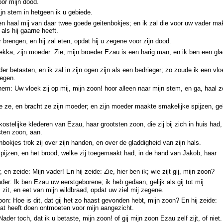
or mijn dood.
jn stem in hetgeen ik u gebiede.
n haal mij van daar twee goede geitenbokjes; en ik zal die voor uw vader ma
 als hij gaarne heeft.
 brengen, en hij zal eten, opdat hij u zegene voor zijn dood.
kka, zijn moeder: Zie, mijn broeder Ezau is een harig man, en ik ben een gl
er betasten, en ik zal in zijn ogen zijn als een bedrieger; zo zoude ik een vlo
zegen.
em: Uw vloek zij op mij, mijn zoon! hoor alleen naar mijn stem, en ga, haal z
de ze, en bracht ze zijn moeder; en zijn moeder maakte smakelijke spijzen, gel
elijke klederen van Ezau, haar grootsten zoon, die zij bij zich in huis had,
sten zoon, aan.
bokjes trok zij over zijn handen, en over de gladdigheid van zijn hals.
pijzen, en het brood, welke zij toegemaakt had, in de hand van Jakob, haar
 en zeide: Mijn vader! En hij zeide: Zie, hier ben ik; wie zijt gij, mijn zoon?
der: Ik ben Ezau uw eerstgeborene; ik heb gedaan, gelijk als gij tot mij
 zit, en eet van mijn wildbraad, opdat uw ziel mij zegene.
oon: Hoe is dit, dat gij het zo haast gevonden hebt, mijn zoon? En hij zeide:
 heeft doen ontmoeten voor mijn aangezicht.
der toch, dat ik u betaste, mijn zoon! of gij mijn zoon Ezau zelf zijt, of niet.