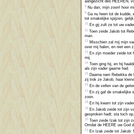
aangezicht des HEEREN, vo
8
Nu dan, mijn zoon! hoor mi
9
Ga nu heen tot de kudde, e
tot smakelijke spijzen, gelijk
10
En gij zult ze tot uw vader
11
Toen zeide Jakob tot Rebe
man.
12
Misschien zal mij mijn vad
over mij halen, en niet een 
13
En zijn moeder zeide tot h
mij.
14
Toen ging hij, en hij haal
als zijn vader gaarne had.
15
Daarna nam Rebekka de kost
zij trok ze Jakob, haar klein
16
En de vellen van de geiten
17
En zij gaf de smakelijke s
zoon.
18
En hij kwam tot zijn vader,
19
En Jakob zeide tot zijn va
gesproken hadt; sta toch op,
20
Toen zeide Izak tot zijn z
Omdat de HEERE uw God dat
21
En Izak zeide tot Jakob: Na