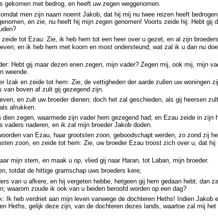
 is gekomen met bedrog, en heeft uw zegen weggenomen.
et omdat men zijn naam noemt Jakob, dat hij mij nu twee reizen heeft bedroge
 genomen, en zie, nu heeft hij mijn zegen genomen! Voorts zeide hij: Hebt gij 
ouden?
eide tot Ezau: Zie, ik heb hem tot een heer over u gezet, en al zijn broeder
even; en ik heb hem met koorn en most ondersteund; wat zal ik u dan nu doe
der: Hebt gij maar dezen enen zegen, mijn vader? Zegen mij, ook mij, mijn va
en weende.
r Izak en zeide tot hem: Zie, de vettigheden der aarde zullen uw woningen zi
van boven af zult gij gezegend zijn.
even, en zult uw broeder dienen; doch het zal geschieden, als gij heersen zult
hals afrukken.
dien zegen, waarmede zijn vader hem gezegend had; en Ezau zeide in zijn h
 vaders naderen, en ik zal mijn broeder Jakob doden.
orden van Ezau, haar grootsten zoon, geboodschapt werden, zo zond zij he
sten zoon, en zeide tot hem: Zie, uw broeder Ezau troost zich over u, dat hij
ar mijn stem, en maak u op, vlied gij naar Haran, tot Laban, mijn broeder.
en, totdat de hittige gramschap uws broeders kere;
ers van u afkere, en hij vergeten hebbe, hetgeen gij hem gedaan hebt; dan za
n; waarom zoude ik ook van u beiden beroofd worden op een dag?
: Ik heb verdriet aan mijn leven vanwege de dochteren Heths! Indien Jakob 
n Heths, gelijk deze zijn, van de dochteren dezes lands, waartoe zal mij het