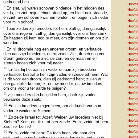
gedroomd heb.
Hoofds
7
En ziet, wij waren schoven bindende in het midden des
Hoofds
velds; en ziet, mijn schoof stond op, en bleef ook staande;
Hoofds
en ziet, uw schoven kwamen rondom, en bogen zich neder
Hoofds
voor mijn schoof.
Hoofds
8
Toen zeiden zijn broeders tot hem: Zult gij dan ganselijk
Hoofds
over ons regeren: zult gij dan ganselijk over ons heersen?
Hoofds
Zo haatten zij hem nog te meer, om zijn dromen en om zijn
woorden.
Hoofds
9
Hoofds
En hij droomde nog een anderen droom, en verhaalde
dien aan zijn broederen; en hij zeide: Ziet, ik heb nog een
Hoofds
droom gedroomd, en ziet, de zon, en de maan en elf
Hoofds
sterren bogen zich voor mij neder.
Hoofds
10
En als hij het aan zijn vader en aan zijn broederen
Hoofds
verhaalde, bestrafte hem zijn vader, en zeide tot hem: Wat
Hoofds
is dit voor een droom, dien gij gedroomd hebt; zullen wij
Hoofds
dan ganselijk komen, ik, en uw moeder, en uw broeders,
Hoofds
om ons voor u ter aarde te buigen?
Hoofds
11
Zijn broeders dan benijdden hem; doch zijn vader
Hoofds
bewaarde deze zaak.
Hoofds
12
En zijn broeders gingen heen, om de kudde van hun
Hoofd
vader te weiden bij Sichem.
Hoofds
13
Zo zeide Israel tot Jozef: Weiden uw broeders niet bij
Hoofds
Sichem? Kom, dat ik u tot hen zende. En hij zeide tot hem:
Zie, hier ben ik!
Hoofds
14
Hoofds
En hij zeide tot hem: Ga toch heen, zie naar den
Hoofds
welstand van uw broederen, en naar den welstand van de