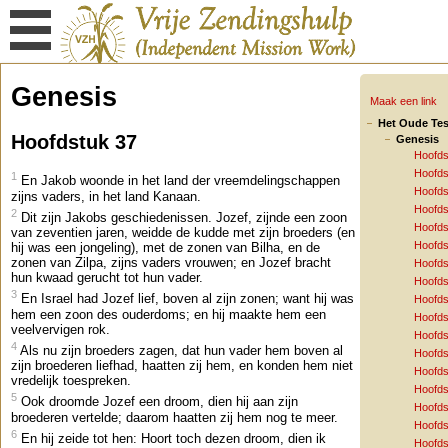
Genesis
Maak een link
Het Oude Te
Hoofdstuk 37
Genesis
Hoofds
Hoofds
1
En Jakob woonde in het land der vreemdelingschappen
Hoofds
zijns vaders, in het land Kanaan.
Hoofds
2
Dit zijn Jakobs geschiedenissen. Jozef, zijnde een zoon
Hoofds
van zeventien jaren, weidde de kudde met zijn broeders (en
Hoofds
hij was een jongeling), met de zonen van Bilha, en de
zonen van Zilpa, zijns vaders vrouwen; en Jozef bracht
Hoofds
hun kwaad gerucht tot hun vader.
Hoofds
3
En Israel had Jozef lief, boven al zijn zonen; want hij was
Hoofds
hem een zoon des ouderdoms; en hij maakte hem een
Hoofds
veelvervigen rok.
Hoofds
4
Als nu zijn broeders zagen, dat hun vader hem boven al
Hoofds
zijn broederen liefhad, haatten zij hem, en konden hem niet
Hoofds
vredelijk toespreken.
Hoofds
5
Ook droomde Jozef een droom, dien hij aan zijn
Hoofds
broederen vertelde; daarom haatten zij hem nog te meer.
Hoofds
6
En hij zeide tot hen: Hoort toch dezen droom, dien ik
Hoofds