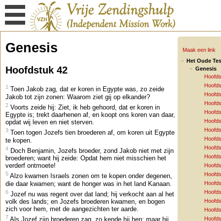
Genesis
Maak een link
Het Oude Te
Hoofdstuk 42
Genesis
Hoofds
Hoofds
1
Toen Jakob zag, dat er koren in Egypte was, zo zeide
Hoofds
Jakob tot zijn zonen: Waarom ziet gij op elkander?
Hoofds
2
Voorts zeide hij: Ziet, ik heb gehoord, dat er koren in
Hoofds
Egypte is; trekt daarhenen af, en koopt ons koren van daar,
Hoofds
opdat wij leven en niet sterven.
Hoofds
3
Toen togen Jozefs tien broederen af, om koren uit Egypte
Hoofds
te kopen.
Hoofds
4
Doch Benjamin, Jozefs broeder, zond Jakob niet met zijn
Hoofds
broederen; want hij zeide: Opdat hem niet misschien het
verderf ontmoete!
Hoofds
5
Hoofds
Alzo kwamen Israels zonen om te kopen onder degenen,
die daar kwamen; want de honger was in het land Kanaan.
Hoofds
6
Hoofds
Jozef nu was regent over dat land; hij verkocht aan al het
volk des lands; en Jozefs broederen kwamen, en bogen
Hoofds
zich voor hem, met de aangezichten ter aarde.
Hoofds
7
Hoofds
Als Jozef zijn broederen zag, zo kende hij hen; maar hij