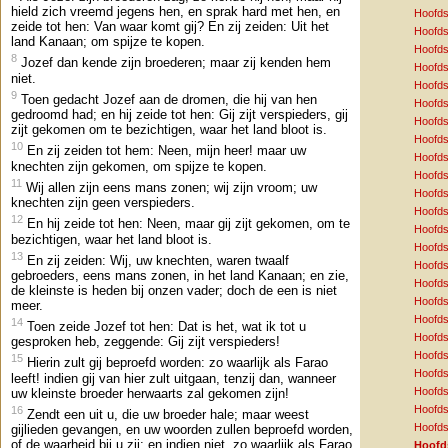
hield zich vreemd jegens hen, en sprak hard met hen, en
Hoofds
zeide tot hen: Van waar komt gij? En zij zeiden: Uit het
Hoofds
land Kanaan; om spijze te kopen.
Hoofds
8
Jozef dan kende zijn broederen; maar zij kenden hem
Hoofds
niet.
Hoofds
9
Toen gedacht Jozef aan de dromen, die hij van hen
Hoofds
gedroomd had; en hij zeide tot hen: Gij zijt verspieders, gij
Hoofds
zijt gekomen om te bezichtigen, waar het land bloot is.
Hoofds
10
En zij zeiden tot hem: Neen, mijn heer! maar uw
Hoofds
knechten zijn gekomen, om spijze te kopen.
Hoofds
11
Wij allen zijn eens mans zonen; wij zijn vroom; uw
Hoofds
knechten zijn geen verspieders.
Hoofds
12
En hij zeide tot hen: Neen, maar gij zijt gekomen, om te
Hoofds
bezichtigen, waar het land bloot is.
Hoofds
13
En zij zeiden: Wij, uw knechten, waren twaalf
Hoofds
gebroeders, eens mans zonen, in het land Kanaan; en zie,
Hoofds
de kleinste is heden bij onzen vader; doch de een is niet
Hoofds
meer.
Hoofds
14
Toen zeide Jozef tot hen: Dat is het, wat ik tot u
Hoofds
gesproken heb, zeggende: Gij zijt verspieders!
Hoofds
15
Hierin zult gij beproefd worden: zo waarlijk als Farao
Hoofds
leeft! indien gij van hier zult uitgaan, tenzij dan, wanneer
Hoofds
uw kleinste broeder herwaarts zal gekomen zijn!
Hoofds
16
Zendt een uit u, die uw broeder hale; maar weest
Hoofds
gijlieden gevangen, en uw woorden zullen beproefd worden,
of de waarheid bij u zij; en indien niet, zo waarlijk als Farao
Hoofd