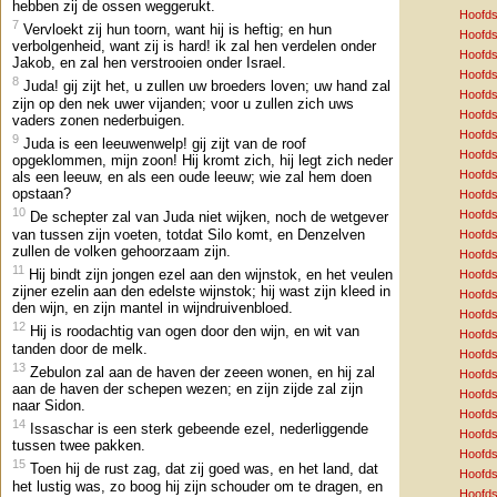
hebben zij de ossen weggerukt.
Hoofds
7
Vervloekt zij hun toorn, want hij is heftig; en hun
Hoofds
verbolgenheid, want zij is hard! ik zal hen verdelen onder
Hoofds
Jakob, en zal hen verstrooien onder Israel.
Hoofds
8
Juda! gij zijt het, u zullen uw broeders loven; uw hand zal
Hoofds
zijn op den nek uwer vijanden; voor u zullen zich uws
Hoofds
vaders zonen nederbuigen.
Hoofds
9
Juda is een leeuwenwelp! gij zijt van de roof
Hoofds
opgeklommen, mijn zoon! Hij kromt zich, hij legt zich neder
Hoofds
als een leeuw, en als een oude leeuw; wie zal hem doen
opstaan?
Hoofds
10
Hoofds
De schepter zal van Juda niet wijken, noch de wetgever
van tussen zijn voeten, totdat Silo komt, en Denzelven
Hoofds
zullen de volken gehoorzaam zijn.
Hoofds
11
Hij bindt zijn jongen ezel aan den wijnstok, en het veulen
Hoofds
zijner ezelin aan den edelste wijnstok; hij wast zijn kleed in
Hoofds
den wijn, en zijn mantel in wijndruivenbloed.
Hoofds
12
Hij is roodachtig van ogen door den wijn, en wit van
Hoofds
tanden door de melk.
Hoofds
13
Zebulon zal aan de haven der zeeen wonen, en hij zal
Hoofds
aan de haven der schepen wezen; en zijn zijde zal zijn
Hoofds
naar Sidon.
Hoofds
14
Issaschar is een sterk gebeende ezel, nederliggende
Hoofds
tussen twee pakken.
Hoofds
15
Toen hij de rust zag, dat zij goed was, en het land, dat
Hoofds
het lustig was, zo boog hij zijn schouder om te dragen, en
Hoofds