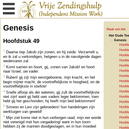
Genesis
Maak een link
Het Oude Te
Hoofdstuk 49
Genesis
Hoofds
Hoofds
1
Daarna riep Jakob zijn zonen, en hij zeide: Verzamelt u,
Hoofds
en ik zal u verkondigen, hetgeen u in de navolgende dagen
Hoofds
wedervaren zal.
Hoofds
2
Komt samen en hoort, gij, zonen van Jakob! en hoort
Hoofds
naar Israel, uw vader.
Hoofds
3
Ruben! gij zijt mijn eerstgeborene, mijn kracht, en het
Hoofds
begin mijner macht; de voortreffelijkste in hoogheid, en de
voortreffelijkste in sterkte!
Hoofds
4
Hoofds
Snelle afloop als der wateren, gij zult de voortreffelijkste
niet zijn! want gij hebt uws vaders leger beklommen; toen
Hoofds
hebt gij het geschonden; hij heeft mijn bed beklommen!
Hoofds
5
Simeon en Levi zijn gebroeders! hun handelingen zijn
Hoofds
werktuigen van geweld!
Hoofds
6
Mijn ziel kome niet in hun verborgen raad; mijn eer worde
Hoofds
niet verenigd met hun vergadering! want in hun toorn
Hoofds
hebben zij de mannen doodgeslagen, en in hun moedwil
Hoofds