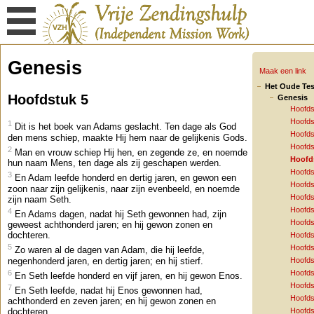
Genesis
Maak een link
Het Oude Te
Hoofdstuk 5
Genesis
Hoofds
Hoofds
1
Dit is het boek van Adams geslacht. Ten dage als God
Hoofds
den mens schiep, maakte Hij hem naar de gelijkenis Gods.
Hoofds
2
Man en vrouw schiep Hij hen, en zegende ze, en noemde
Hoofd
hun naam Mens, ten dage als zij geschapen werden.
Hoofds
3
En Adam leefde honderd en dertig jaren, en gewon een
Hoofds
zoon naar zijn gelijkenis, naar zijn evenbeeld, en noemde
Hoofds
zijn naam Seth.
Hoofds
4
En Adams dagen, nadat hij Seth gewonnen had, zijn
Hoofds
geweest achthonderd jaren; en hij gewon zonen en
dochteren.
Hoofds
5
Hoofds
Zo waren al de dagen van Adam, die hij leefde,
negenhonderd jaren, en dertig jaren; en hij stierf.
Hoofds
6
Hoofds
En Seth leefde honderd en vijf jaren, en hij gewon Enos.
Hoofds
7
En Seth leefde, nadat hij Enos gewonnen had,
Hoofds
achthonderd en zeven jaren; en hij gewon zonen en
Hoofds
dochteren.