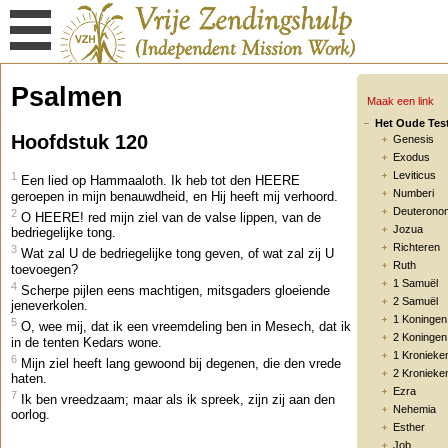
Psalmen
Maak een link
Het Oude Tes
Hoofdstuk 120
Genesis
Exodus
Leviticus
1
Een lied op Hammaaloth. Ik heb tot den HEERE
Numberi
geroepen in mijn benauwdheid, en Hij heeft mij verhoord.
Deuterono
2
O HEERE! red mijn ziel van de valse lippen, van de
Jozua
bedriegelijke tong.
Richteren
3
Wat zal U de bedriegelijke tong geven, of wat zal zij U
Ruth
toevoegen?
1 Samuël
4
Scherpe pijlen eens machtigen, mitsgaders gloeiende
2 Samuël
jeneverkolen.
1 Koningen
5
O, wee mij, dat ik een vreemdeling ben in Mesech, dat ik
2 Koningen
in de tenten Kedars wone.
1 Kronieke
6
Mijn ziel heeft lang gewoond bij degenen, die den vrede
2 Kronieke
haten.
Ezra
7
Ik ben vreedzaam; maar als ik spreek, zijn zij aan den
Nehemia
oorlog.
Esther
Job