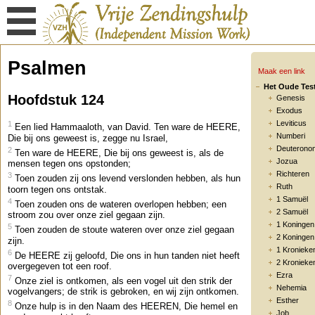
Psalmen
Maak een link
Het Oude Tes
Hoofdstuk 124
Genesis
Exodus
Leviticus
1
Een lied Hammaaloth, van David. Ten ware de HEERE,
Numberi
Die bij ons geweest is, zegge nu Israel,
Deuterono
2
Ten ware de HEERE, Die bij ons geweest is, als de
Jozua
mensen tegen ons opstonden;
Richteren
3
Toen zouden zij ons levend verslonden hebben, als hun
Ruth
toorn tegen ons ontstak.
1 Samuël
4
Toen zouden ons de wateren overlopen hebben; een
2 Samuël
stroom zou over onze ziel gegaan zijn.
1 Koningen
5
Toen zouden de stoute wateren over onze ziel gegaan
2 Koningen
zijn.
1 Kronieke
6
De HEERE zij geloofd, Die ons in hun tanden niet heeft
2 Kronieke
overgegeven tot een roof.
Ezra
7
Onze ziel is ontkomen, als een vogel uit den strik der
Nehemia
vogelvangers; de strik is gebroken, en wij zijn ontkomen.
Esther
8
Onze hulp is in den Naam des HEEREN, Die hemel en
Job