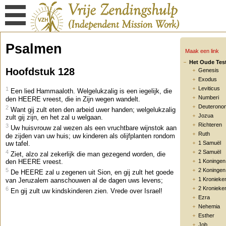
Psalmen
Maak een link
Het Oude Tes
Hoofdstuk 128
Genesis
Exodus
Leviticus
1
Een lied Hammaaloth. Welgelukzalig is een iegelijk, die
Numberi
den HEERE vreest, die in Zijn wegen wandelt.
Deuterono
2
Want gij zult eten den arbeid uwer handen; welgelukzalig
Jozua
zult gij zijn, en het zal u welgaan.
Richteren
3
Uw huisvrouw zal wezen als een vruchtbare wijnstok aan
Ruth
de zijden van uw huis; uw kinderen als olijfplanten rondom
uw tafel.
1 Samuël
4
2 Samuël
Ziet, alzo zal zekerlijk die man gezegend worden, die
den HEERE vreest.
1 Koningen
5
2 Koningen
De HEERE zal u zegenen uit Sion, en gij zult het goede
1 Kronieke
van Jeruzalem aanschouwen al de dagen uws levens;
2 Kronieke
6
En gij zult uw kindskinderen zien. Vrede over Israel!
Ezra
Nehemia
Esther
Job