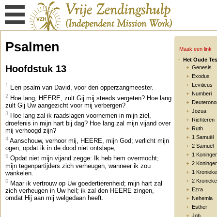
Psalmen
Maak een link
Het Oude Te
Hoofdstuk 13
Genesis
Exodus
Leviticus
1
Een psalm van David, voor den opperzangmeester.
Numberi
2
Hoe lang, HEERE, zult Gij mij steeds vergeten? Hoe lang
Deuteron
zult Gij Uw aangezicht voor mij verbergen?
Jozua
3
Hoe lang zal ik raadslagen voornemen in mijn ziel,
Richteren
droefenis in mijn hart bij dag? Hoe lang zal mijn vijand over
Ruth
mij verhoogd zijn?
1 Samuël
4
Aanschouw, verhoor mij, HEERE, mijn God; verlicht mijn
2 Samuël
ogen, opdat ik in de dood niet ontslape;
1 Koninge
5
Opdat niet mijn vijand zegge: Ik heb hem overmocht;
2 Koninge
mijn tegenpartijders zich verheugen, wanneer ik zou
1 Kroniek
wankelen.
2 Kroniek
6
Maar ik vertrouw op Uw goedertierenheid; mijn hart zal
Ezra
zich verheugen in Uw heil; ik zal den HEERE zingen,
omdat Hij aan mij welgedaan heeft.
Nehemia
Esther
Job