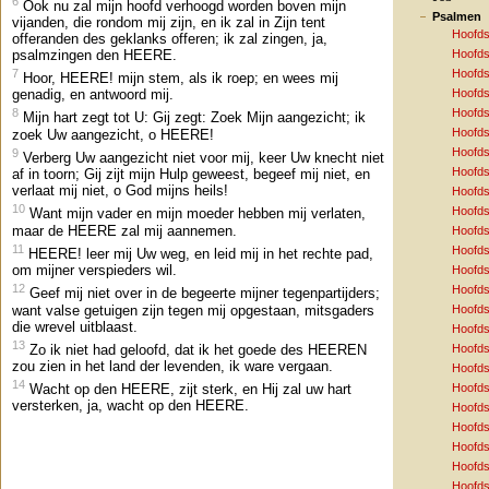
6
Ook nu zal mijn hoofd verhoogd worden boven mijn
Psalmen
vijanden, die rondom mij zijn, en ik zal in Zijn tent
Hoofds
offeranden des geklanks offeren; ik zal zingen, ja,
psalmzingen den HEERE.
Hoofds
7
Hoofds
Hoor, HEERE! mijn stem, als ik roep; en wees mij
Hoofds
genadig, en antwoord mij.
Hoofds
8
Mijn hart zegt tot U: Gij zegt: Zoek Mijn aangezicht; ik
Hoofds
zoek Uw aangezicht, o HEERE!
Hoofds
9
Verberg Uw aangezicht niet voor mij, keer Uw knecht niet
Hoofds
af in toorn; Gij zijt mijn Hulp geweest, begeef mij niet, en
verlaat mij niet, o God mijns heils!
Hoofds
10
Hoofds
Want mijn vader en mijn moeder hebben mij verlaten,
maar de HEERE zal mij aannemen.
Hoofds
11
Hoofds
HEERE! leer mij Uw weg, en leid mij in het rechte pad,
om mijner verspieders wil.
Hoofds
12
Hoofds
Geef mij niet over in de begeerte mijner tegenpartijders;
want valse getuigen zijn tegen mij opgestaan, mitsgaders
Hoofds
die wrevel uitblaast.
Hoofds
13
Zo ik niet had geloofd, dat ik het goede des HEEREN
Hoofds
zou zien in het land der levenden, ik ware vergaan.
Hoofds
14
Hoofds
Wacht op den HEERE, zijt sterk, en Hij zal uw hart
versterken, ja, wacht op den HEERE.
Hoofds
Hoofds
Hoofds
Hoofds
Hoofds