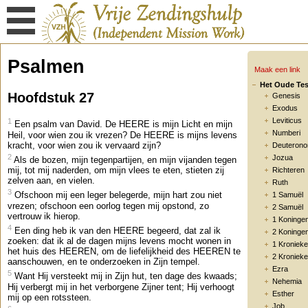
Psalmen
Maak een link
Het Oude Te
Hoofdstuk 27
Genesis
Exodus
Leviticus
1
Een psalm van David. De HEERE is mijn Licht en mijn
Numberi
Heil, voor wien zou ik vrezen? De HEERE is mijns levens
kracht, voor wien zou ik vervaard zijn?
Deuteron
2
Jozua
Als de bozen, mijn tegenpartijen, en mijn vijanden tegen
mij, tot mij naderden, om mijn vlees te eten, stieten zij
Richteren
zelven aan, en vielen.
Ruth
3
Ofschoon mij een leger belegerde, mijn hart zou niet
1 Samuël
vrezen; ofschoon een oorlog tegen mij opstond, zo
2 Samuël
vertrouw ik hierop.
1 Koninge
4
Een ding heb ik van den HEERE begeerd, dat zal ik
2 Koninge
zoeken: dat ik al de dagen mijns levens mocht wonen in
1 Kroniek
het huis des HEEREN, om de liefelijkheid des HEEREN te
2 Kroniek
aanschouwen, en te onderzoeken in Zijn tempel.
Ezra
5
Want Hij versteekt mij in Zijn hut, ten dage des kwaads;
Nehemia
Hij verbergt mij in het verborgene Zijner tent; Hij verhoogt
Esther
mij op een rotssteen.
Job