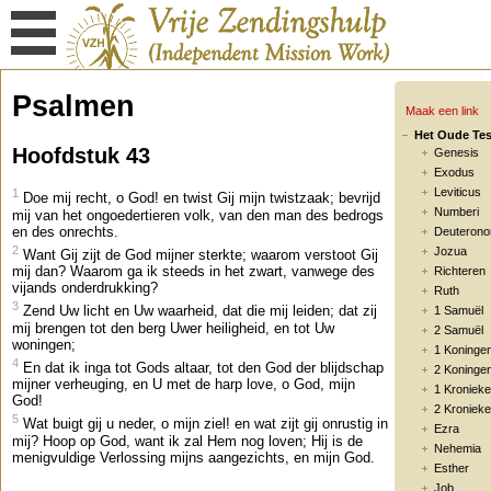
Psalmen
Maak een link
Het Oude Te
Hoofdstuk 43
Genesis
Exodus
Leviticus
1
Doe mij recht, o God! en twist Gij mijn twistzaak; bevrijd
Numberi
mij van het ongoedertieren volk, van den man des bedrogs
en des onrechts.
Deuteron
2
Jozua
Want Gij zijt de God mijner sterkte; waarom verstoot Gij
mij dan? Waarom ga ik steeds in het zwart, vanwege des
Richteren
vijands onderdrukking?
Ruth
3
Zend Uw licht en Uw waarheid, dat die mij leiden; dat zij
1 Samuël
mij brengen tot den berg Uwer heiligheid, en tot Uw
2 Samuël
woningen;
1 Koninge
4
En dat ik inga tot Gods altaar, tot den God der blijdschap
2 Koninge
mijner verheuging, en U met de harp love, o God, mijn
1 Kroniek
God!
2 Kroniek
5
Wat buigt gij u neder, o mijn ziel! en wat zijt gij onrustig in
Ezra
mij? Hoop op God, want ik zal Hem nog loven; Hij is de
Nehemia
menigvuldige Verlossing mijns aangezichts, en mijn God.
Esther
Job