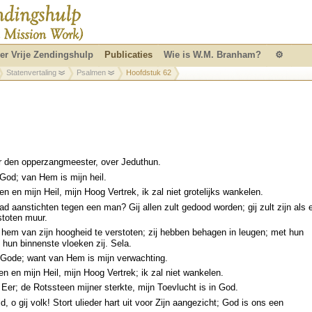
er Vrije Zendingshulp
Publicaties
Wie is W.M. Branham?
⚙
Statenvertaling
Psalmen
Hoofdstuk 62
 den opperzangmeester, over Jeduthun.
 God; van Hem is mijn heil.
n en mijn Heil, mijn Hoog Vertrek, ik zal niet grotelijks wankelen.
ad aanstichten tegen een man? Gij allen zult gedood worden; gij zult zijn als 
toten muur.
 hem van zijn hoogheid te verstoten; zij hebben behagen in leugen; met hun
hun binnenste vloeken zij. Sela.
g Gode; want van Hem is mijn verwachting.
n en mijn Heil, mijn Hoog Vertrek; ik zal niet wankelen.
 Eer; de Rotssteen mijner sterkte, mijn Toevlucht is in God.
d, o gij volk! Stort ulieder hart uit voor Zijn aangezicht; God is ons een