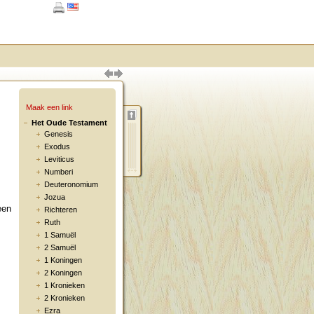
Maak een link
Het Oude Testament
Genesis
Exodus
Leviticus
Numberi
Deuteronomium
Jozua
een
Richteren
Ruth
1 Samuël
2 Samuël
1 Koningen
2 Koningen
1 Kronieken
2 Kronieken
Ezra