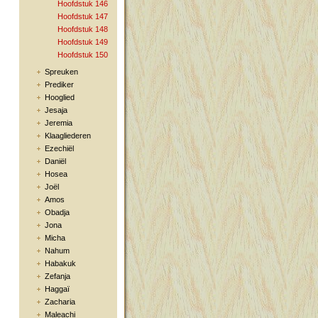
Hoofdstuk 146
Hoofdstuk 147
Hoofdstuk 148
Hoofdstuk 149
Hoofdstuk 150
Spreuken
Prediker
Hooglied
Jesaja
Jeremia
Klaagliederen
Ezechiël
Daniël
Hosea
Joël
Amos
Obadja
Jona
Micha
Nahum
Habakuk
Zefanja
Haggaï
Zacharia
Maleachi