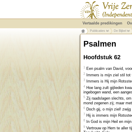
Vertaalde predikingen
Ov
Publicaties
De Bijbel
Psalmen
Hoofdstuk 62
1
Een psalm van David, voor
2
Immers is mijn ziel stil tot
3
Immers is Hij mijn Rotsstee
4
Hoe lang zult gijlieden kwa
ingebogen wand, een aanges
5
Zij raadslagen slechts, om
mond zegenen zij; maar met 
6
Doch gij, o mijn ziel! zwij
7
Hij is immers mijn Rotsstee
8
In God is mijn Heil en mijn
9
Vertrouw op Hem te aller tij