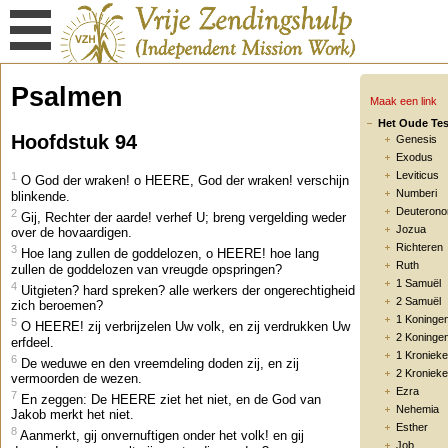
Psalmen
Maak een link
Het Oude Te
Hoofdstuk 94
Genesis
Exodus
Leviticus
1
O God der wraken! o HEERE, God der wraken! verschijn
Numberi
blinkende.
Deuteron
2
Gij, Rechter der aarde! verhef U; breng vergelding weder
Jozua
over de hovaardigen.
Richteren
3
Hoe lang zullen de goddelozen, o HEERE! hoe lang
Ruth
zullen de goddelozen van vreugde opspringen?
1 Samuël
4
Uitgieten? hard spreken? alle werkers der ongerechtigheid
2 Samuël
zich beroemen?
1 Koninge
5
O HEERE! zij verbrijzelen Uw volk, en zij verdrukken Uw
2 Koninge
erfdeel.
1 Kroniek
6
De weduwe en den vreemdeling doden zij, en zij
2 Kroniek
vermoorden de wezen.
Ezra
7
En zeggen: De HEERE ziet het niet, en de God van
Nehemia
Jakob merkt het niet.
Esther
8
Aanmerkt, gij onvernuftigen onder het volk! en gij
Job