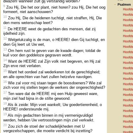
dwazen! wanneer zult gij verstandig worden?
Psalmen
9
Zou Hij, Die het oor plant, niet horen? zou Hij, Die het oog
Hoofds
formeert, niet aanschouwen?
Hoofds
10
Zou Hij, Die de heidenen tuchtigt, niet straffen, Hij, Die
Hoofds
den mens wetenschap leert?
Hoofds
11
De HEERE weet de gedachten des mensen, dat zij
Hoofds
ijdelheid zijn.
Hoofds
12
Welgelukzalig is de man, o HEERE! dien Gij tuchtigt, en
Hoofds
dien Gij leert uit Uw wet,
Hoofds
13
Om hem rust te geven van de kwade dagen; totdat de
Hoofds
kuil voor den goddeloze gegraven wordt.
Hoofds
14
Want de HEERE zal Zijn volk niet begeven, en Hij zal
Hoofds
Zijn erve niet verlaten.
Hoofds
15
Want het oordeel zal wederkeren tot de gerechtigheid;
Hoofds
en alle oprechten van hart zullen hetzelve navolgen.
Hoofds
16
Wie zal voor mij staan tegen de boosdoeners? Wie zal
Hoofds
zich voor mij stellen tegen de werkers der ongerechtigheid?
Hoofds
17
Ten ware dat de HEERE mij een Hulp geweest ware,
Hoofds
mijn ziel had bijna in de stilte gewoond.
Hoofds
18
Als ik zeide: Mijn voet wankelt; Uw goedertierenheid, o
Hoofds
HEERE! ondersteunde mij.
Hoofds
19
Als mijn gedachten binnen in mij vermenigvuldigd
Hoofds
werden, hebben Uw vertroostingen mijn ziel verkwikt.
Hoofds
20
Zou zich de stoel der schadelijkheden met U
Hoofds
vergezelschappen, die moeite verdicht bij inzetting?
Hoofds