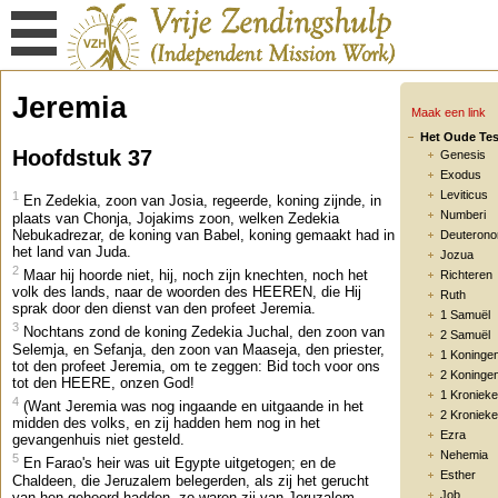
Jeremia
Maak een link
Het Oude Te
Hoofdstuk 37
Genesis
Exodus
Leviticus
1
En Zedekia, zoon van Josia, regeerde, koning zijnde, in
Numberi
plaats van Chonja, Jojakims zoon, welken Zedekia
Nebukadrezar, de koning van Babel, koning gemaakt had in
Deuteron
het land van Juda.
Jozua
2
Maar hij hoorde niet, hij, noch zijn knechten, noch het
Richteren
volk des lands, naar de woorden des HEEREN, die Hij
Ruth
sprak door den dienst van den profeet Jeremia.
1 Samuël
3
Nochtans zond de koning Zedekia Juchal, den zoon van
2 Samuël
Selemja, en Sefanja, den zoon van Maaseja, den priester,
1 Koninge
tot den profeet Jeremia, om te zeggen: Bid toch voor ons
2 Koninge
tot den HEERE, onzen God!
1 Kroniek
4
(Want Jeremia was nog ingaande en uitgaande in het
2 Kroniek
midden des volks, en zij hadden hem nog in het
Ezra
gevangenhuis niet gesteld.
Nehemia
5
En Farao's heir was uit Egypte uitgetogen; en de
Esther
Chaldeen, die Jeruzalem belegerden, als zij het gerucht
Job
van hen gehoord hadden, zo waren zij van Jeruzalem