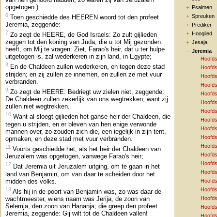
opgetogen.)
Psalmen
6
Spreuken
Toen geschiedde des HEEREN woord tot den profeet
Jeremia, zeggende:
Prediker
7
Hooglied
Zo zegt de HEERE, de God Israels: Zo zult gijlieden
zeggen tot den koning van Juda, die u tot Mij gezonden
Jesaja
heeft, om Mij te vragen: Ziet, Farao's heir, dat u ter hulpe
Jeremia
uitgetogen is, zal wederkeren in zijn land, in Egypte;
Hoofds
8
En de Chaldeen zullen wederkeren, en tegen deze stad
Hoofds
strijden; en zij zullen ze innemen, en zullen ze met vuur
Hoofds
verbranden.
Hoofds
9
Zo zegt de HEERE: Bedriegt uw zielen niet, zeggende:
Hoofds
De Chaldeen zullen zekerlijk van ons wegtrekken; want zij
Hoofds
zullen niet wegtrekken.
Hoofds
10
Want al sloegt gijlieden het ganse heir der Chaldeen, die
Hoofds
tegen u strijden, en er bleven van hen enige verwonde
Hoofds
mannen over, zo zouden zich die, een iegelijk in zijn tent,
Hoofds
opmaken, en deze stad met vuur verbranden.
Hoofds
11
Voorts geschiedde het, als het heir der Chaldeen van
Hoofds
Jeruzalem was opgetogen, vanwege Farao's heir;
Hoofds
12
Dat Jeremia uit Jeruzalem uitging, om te gaan in het
Hoofds
land van Benjamin, om van daar te scheiden door het
midden des volks.
Hoofds
13
Hoofds
Als hij in de poort van Benjamin was, zo was daar de
wachtmeester, wiens naam was Jerija, de zoon van
Hoofds
Selemja, den zoon van Hananja; die greep den profeet
Hoofds
Jeremia, zeggende: Gij wilt tot de Chaldeen vallen!
Hoofds