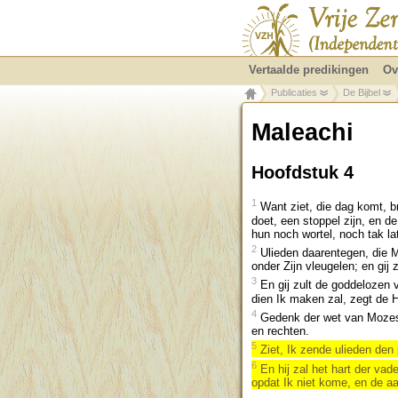
Vertaalde predikingen
Ov
Publicaties
De Bijbel
Maleachi
Hoofdstuk 4
1
Want ziet, die dag komt, b
doet, een stoppel zijn, en 
hun noch wortel, noch tak la
2
Ulieden daarentegen, die M
onder Zijn vleugelen; en gij
3
En gij zult de goddelozen v
dien Ik maken zal, zegt de
4
Gedenk der wet van Mozes, 
en rechten.
5
Ziet, Ik zende ulieden den 
6
En hij zal het hart der vad
opdat Ik niet kome, en de a