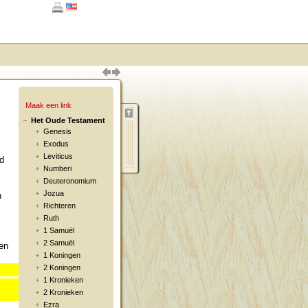
Maak een link
Het Oude Testament
Genesis
Exodus
Leviticus
d
Numberi
Deuteronomium
Jozua
n
Richteren
Ruth
1 Samuël
2 Samuël
en
1 Koningen
2 Koningen
1 Kronieken
2 Kronieken
Ezra