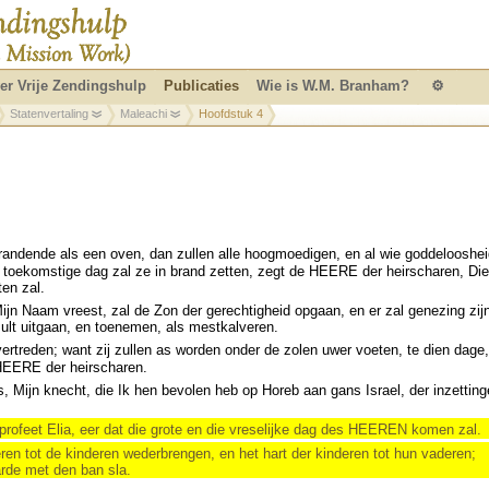
er Vrije Zendingshulp
Publicaties
Wie is W.M. Branham?
⚙
Statenvertaling
Maleachi
Hoofdstuk 4
randende als een oven, dan zullen alle hoogmoedigen, en al wie goddelooshei
de toekomstige dag zal ze in brand zetten, zegt de HEERE der heirscharen, Die
ten zal.
ijn Naam vreest, zal de Zon der gerechtigheid opgaan, en er zal genezing zij
 zult uitgaan, en toenemen, als mestkalveren.
ertreden; want zij zullen as worden onder de zolen uwer voeten, te dien dage,
 HEERE der heirscharen.
Mijn knecht, die Ik hen bevolen heb op Horeb aan gans Israel, der inzetting
profeet Elia, eer dat die grote en die vreselijke dag des HEEREN komen zal.
eren tot de kinderen wederbrengen, en het hart der kinderen tot hun vaderen;
arde met den ban sla.