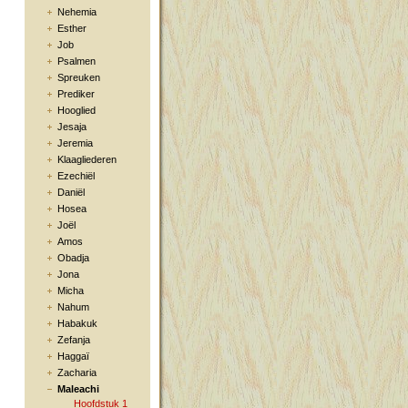
Nehemia
Esther
Job
Psalmen
Spreuken
Prediker
Hooglied
Jesaja
Jeremia
Klaagliederen
Ezechiël
Daniël
Hosea
Joël
Amos
Obadja
Jona
Micha
Nahum
Habakuk
Zefanja
Haggaï
Zacharia
Maleachi
Hoofdstuk 1