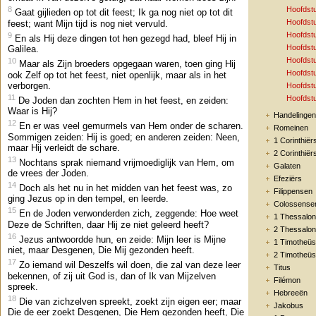
Hoofdst
8
Gaat gijlieden op tot dit feest; Ik ga nog niet op tot dit
Hoofdst
feest; want Mijn tijd is nog niet vervuld.
Hoofdst
9
En als Hij deze dingen tot hen gezegd had, bleef Hij in
Hoofdst
Galilea.
Hoofdst
10
Maar als Zijn broeders opgegaan waren, toen ging Hij
Hoofdst
ook Zelf op tot het feest, niet openlijk, maar als in het
verborgen.
Hoofdst
11
Hoofdst
De Joden dan zochten Hem in het feest, en zeiden:
Waar is Hij?
Handelingen
12
En er was veel gemurmels van Hem onder de scharen.
Romeinen
Sommigen zeiden: Hij is goed; en anderen zeiden: Neen,
1 Corinthiër
maar Hij verleidt de schare.
2 Corinthiër
13
Nochtans sprak niemand vrijmoediglijk van Hem, om
Galaten
de vrees der Joden.
Efeziërs
14
Doch als het nu in het midden van het feest was, zo
Filippensen
ging Jezus op in den tempel, en leerde.
Colossense
15
En de Joden verwonderden zich, zeggende: Hoe weet
1 Thessalon
Deze de Schriften, daar Hij ze niet geleerd heeft?
2 Thessalon
16
Jezus antwoordde hun, en zeide: Mijn leer is Mijne
1 Timotheüs
niet, maar Desgenen, Die Mij gezonden heeft.
2 Timotheüs
17
Zo iemand wil Deszelfs wil doen, die zal van deze leer
Titus
bekennen, of zij uit God is, dan of Ik van Mijzelven
Filémon
spreek.
Hebreeën
18
Die van zichzelven spreekt, zoekt zijn eigen eer; maar
Jakobus
Die de eer zoekt Desgenen, Die Hem gezonden heeft, Die