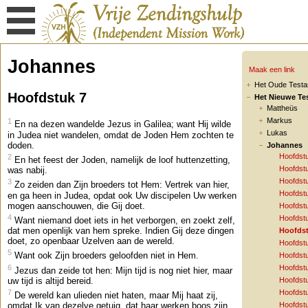
Johannes
Maak een link
Het Oude Test
Hoofdstuk 7
Het Nieuwe Te
Mattheüs
Markus
1
En na dezen wandelde Jezus in Galilea; want Hij wilde
Lukas
in Judea niet wandelen, omdat de Joden Hem zochten te
doden.
Johannes
Hoofdst
2
En het feest der Joden, namelijk de loof huttenzetting,
Hoofdst
was nabij.
Hoofdst
3
Zo zeiden dan Zijn broeders tot Hem: Vertrek van hier,
Hoofdst
en ga heen in Judea, opdat ook Uw discipelen Uw werken
mogen aanschouwen, die Gij doet.
Hoofdst
4
Hoofdst
Want niemand doet iets in het verborgen, en zoekt zelf,
dat men openlijk van hem spreke. Indien Gij deze dingen
Hoofdst
doet, zo openbaar Uzelven aan de wereld.
Hoofdst
5
Want ook Zijn broeders geloofden niet in Hem.
Hoofdst
6
Hoofdst
Jezus dan zeide tot hen: Mijn tijd is nog niet hier, maar
uw tijd is altijd bereid.
Hoofdst
7
Hoofdst
De wereld kan ulieden niet haten, maar Mij haat zij,
Hoofdst
omdat Ik van dezelve getuig, dat haar werken boos zijn.